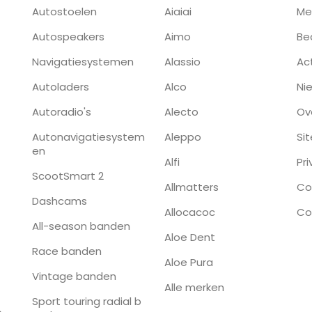
Autostoelen
Aiaiai
Me
Autospeakers
Aimo
Be
Navigatiesystemen
Alassio
Ac
Autoladers
Alco
Ni
Autoradio's
Alecto
Ov
Autonavigatiesystem
Aleppo
Si
en
Alfi
Pr
ScootSmart 2
Allmatters
Co
Dashcams
Allocacoc
Co
All-season banden
Aloe Dent
Race banden
Aloe Pura
Vintage banden
Alle merken
Sport touring radial b