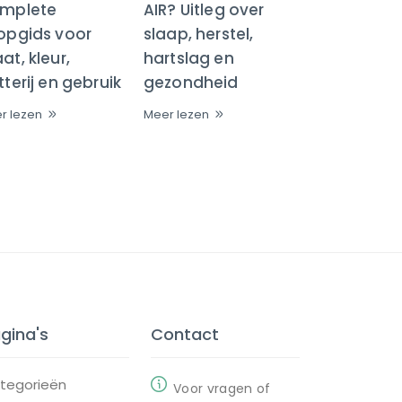
mplete
AIR? Uitleg over
opgids voor
slaap, herstel,
t, kleur,
hartslag en
terij en gebruik
gezondheid
r lezen
Meer lezen
gina's
Contact
tegorieën
Voor vragen of