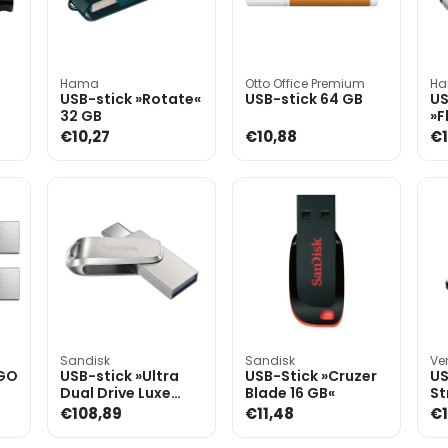
Hama
Otto Office Premium
H
USB-stick »Rotate«
USB-stick 64 GB
US
32 GB
»F
G
€10,27
€10,88
€1
Sandisk
Sandisk
Ve
 GO
USB-stick »Ultra
USB-Stick »Cruzer
US
Dual Drive Luxe
Blade 16 GB«
St
Type-C« 512 GB
€108,89
€11,48
€1