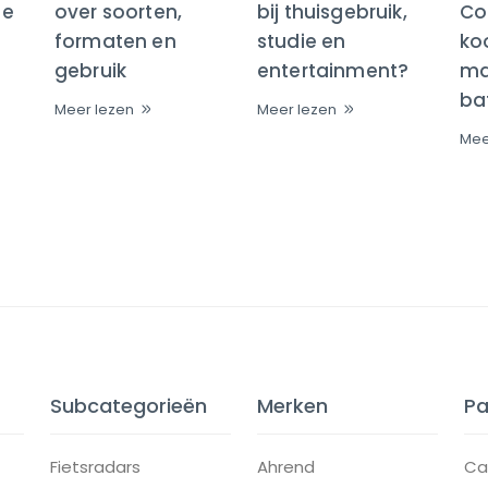
te
over soorten,
bij thuisgebruik,
Co
formaten en
studie en
ko
gebruik
entertainment?
maa
bat
Meer lezen
Meer lezen
Mee
Subcategorieën
Merken
Pa
Fietsradars
Ahrend
Ca