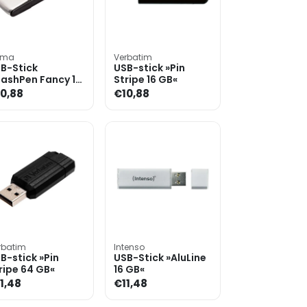
ama
Verbatim
B-Stick
USB-stick »Pin
lashPen Fancy 16
Stripe 16 GB«
B«
0,88
€10,88
rbatim
Intenso
B-stick »Pin
USB-Stick »AluLine
ripe 64 GB«
16 GB«
1,48
€11,48