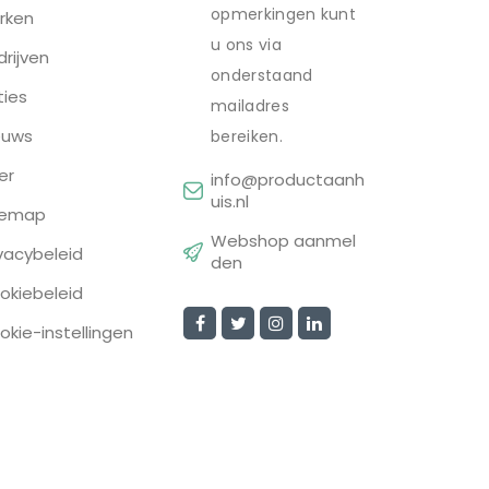
opmerkingen kunt
rken
u ons via
drijven
onderstaand
ties
mailadres
euws
bereiken.
er
info@productaanh
uis.nl
temap
Webshop aanmel
ivacybeleid
den
okiebeleid
okie-instellingen