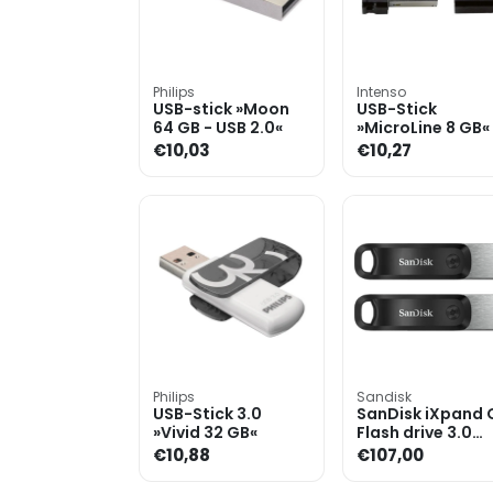
Philips
Intenso
USB-stick »Moon
USB-Stick
64 GB - USB 2.0«
»MicroLine 8 GB«
€10,03
€10,27
Philips
Sandisk
USB-Stick 3.0
SanDisk iXpand
»Vivid 32 GB«
Flash drive 3.0
128GB Duo Pack
€10,88
€107,00