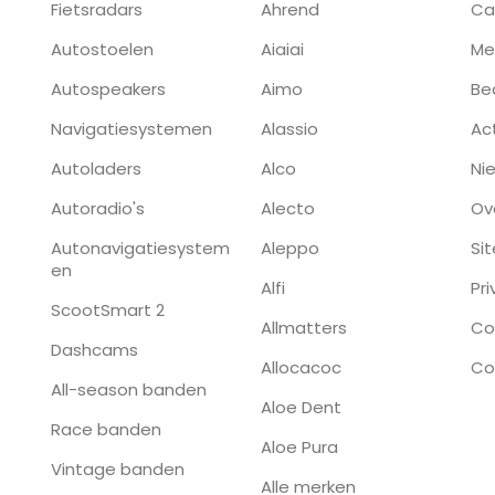
Fietsradars
Ahrend
Ca
Autostoelen
Aiaiai
Me
Autospeakers
Aimo
Be
Navigatiesystemen
Alassio
Ac
Autoladers
Alco
Ni
Autoradio's
Alecto
Ov
Autonavigatiesystem
Aleppo
Si
en
Alfi
Pr
ScootSmart 2
Allmatters
Co
Dashcams
Allocacoc
Co
All-season banden
Aloe Dent
Race banden
Aloe Pura
Vintage banden
Alle merken