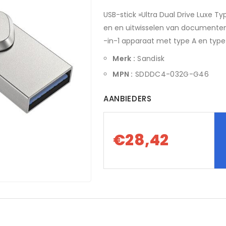
USB-stick »Ultra Dual Drive Luxe 
en en uitwisselen van documenten
-in-1 apparaat met type A en type C
Merk :
Sandisk
MPN :
SDDDC4-032G-G46
AANBIEDERS
€28,42