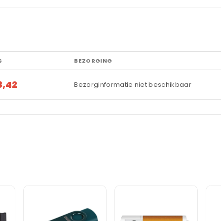
S
BEZORGING
8,42
Bezorginformatie niet beschikbaar