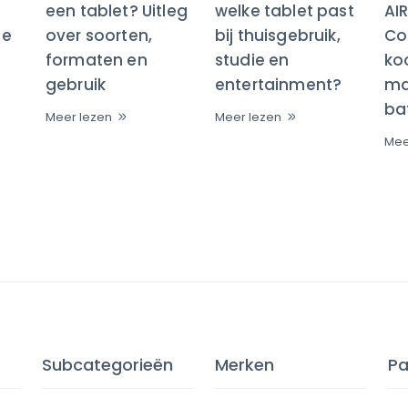
een tablet? Uitleg
welke tablet past
AI
te
over soorten,
bij thuisgebruik,
Co
formaten en
studie en
ko
gebruik
entertainment?
maa
bat
Meer lezen
Meer lezen
Mee
Subcategorieën
Merken
Pa