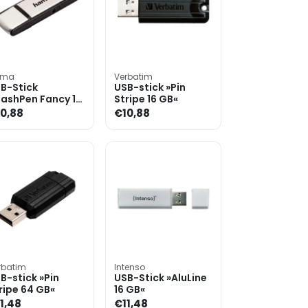
ama
Verbatim
B-Stick
USB-stick »Pin
lashPen Fancy 16
Stripe 16 GB«
B«
0,88
€10,88
rbatim
Intenso
B-stick »Pin
USB-Stick »AluLine
ripe 64 GB«
16 GB«
1,48
€11,48