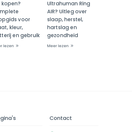
R kopen?
Ultrahuman Ring
mplete
AIR? Uitleg over
opgids voor
slaap, herstel,
t, kleur,
hartslag en
terij en gebruik
gezondheid
r lezen
Meer lezen
gina's
Contact