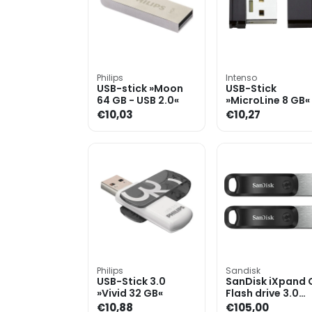
Philips
Intenso
USB-stick »Moon
USB-Stick
64 GB - USB 2.0«
»MicroLine 8 GB«
€10,03
€10,27
Philips
Sandisk
USB-Stick 3.0
SanDisk iXpand
»Vivid 32 GB«
Flash drive 3.0
128GB Duo Pack
€10,88
€105,00