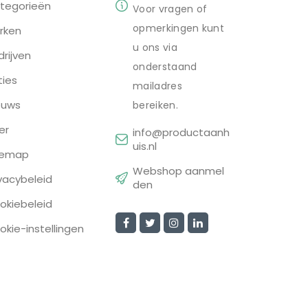
tegorieën
Voor vragen of
opmerkingen kunt
rken
u ons via
drijven
onderstaand
ties
mailadres
euws
bereiken.
er
info@productaanh
uis.nl
temap
Webshop aanmel
ivacybeleid
den
okiebeleid
okie-instellingen