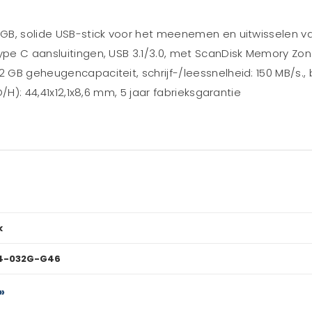
32 GB, solide USB-stick voor het meenemen en uitwisselen
type C aansluitingen, USB 3.1/3.0, met ScanDisk Memory Zon
32 GB geheugencapaciteit, schrijf-/leessnelheid: 150 MB/s.
D/H): 44,41x12,1x8,6 mm, 5 jaar fabrieksgarantie
k
4-032G-G46
»