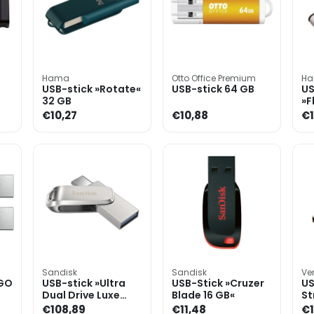
Hama
Otto Office Premium
H
USB-stick »Rotate«
USB-stick 64 GB
US
32 GB
»F
G
€10,27
€10,88
€1
Sandisk
Sandisk
Ve
 GO
USB-stick »Ultra
USB-Stick »Cruzer
US
Dual Drive Luxe
Blade 16 GB«
St
Type-C« 512 GB
€108,89
€11,48
€1