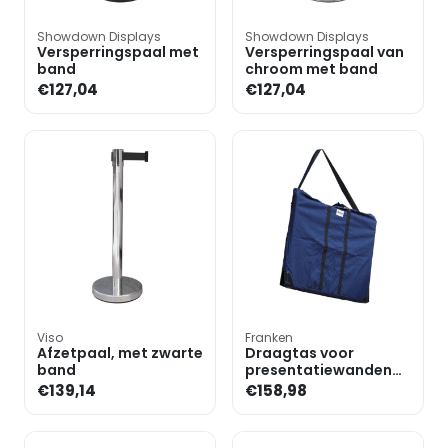
Showdown Displays
Showdown Displays
Versperringspaal met
Versperringspaal van
band
chroom met band
€127,04
€127,04
Viso
Franken
Afzetpaal, met zwarte
Draagtas voor
band
presentatiewanden
»UMT«
€139,14
€158,98