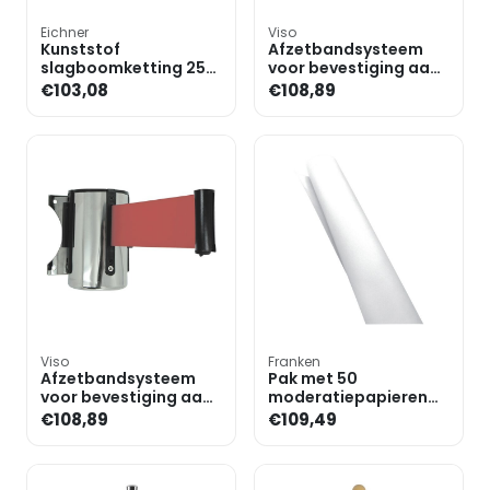
Eichner
Viso
Kunststof
Afzetbandsysteem
slagboomketting 25
voor bevestiging aan
m
de wand, zwart
€103,08
€108,89
Viso
Franken
Afzetbandsysteem
Pak met 50
voor bevestiging aan
moderatiepapieren
de wand, rood
140 x 110 cm
€108,89
€109,49