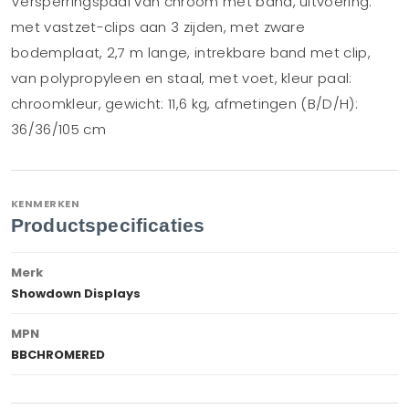
Versperringspaal van chroom met band, uitvoering:
met vastzet-clips aan 3 zijden, met zware
bodemplaat, 2,7 m lange, intrekbare band met clip,
van polypropyleen en staal, met voet, kleur paal:
chroomkleur, gewicht: 11,6 kg, afmetingen (B/D/H):
36/36/105 cm
KENMERKEN
Productspecificaties
Merk
Showdown Displays
MPN
BBCHROMERED