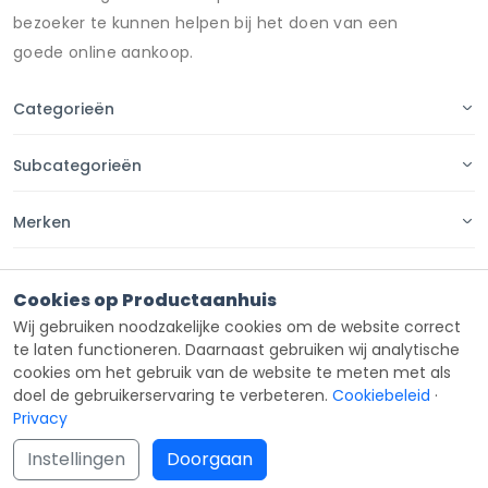
bezoeker te kunnen helpen bij het doen van een
goede online aankoop.
Categorieën
Subcategorieën
Merken
Pagina's
Cookies op Productaanhuis
Wij gebruiken noodzakelijke cookies om de website correct
Contact
te laten functioneren. Daarnaast gebruiken wij analytische
cookies om het gebruik van de website te meten met als
doel de gebruikerservaring te verbeteren.
Cookiebeleid
·
Privacy
Copyright ©
Productaanhuis
all rights reserved 2026.
Instellingen
Doorgaan