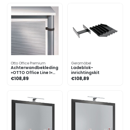
Otto Office Premium
Geramöbel
Achterwandbekleding
Ladeblok-
»OTTO Office Line I«
inrichtingskit
120 cm
€108,89
€108,89