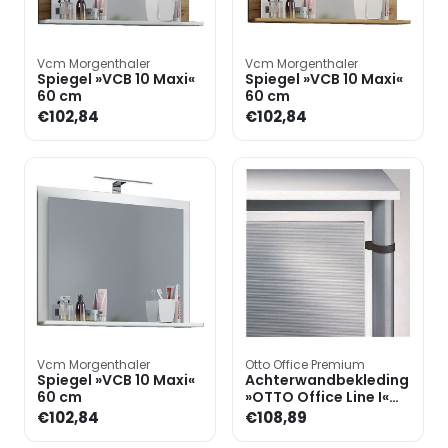
Vcm Morgenthaler
Vcm Morgenthaler
Spiegel »VCB 10 Maxi«
Spiegel »VCB 10 Maxi«
60 cm
60 cm
€102,84
€102,84
Vcm Morgenthaler
Otto Office Premium
Spiegel »VCB 10 Maxi«
Achterwandbekleding
60 cm
»OTTO Office Line I«
160 cm
€102,84
€108,89