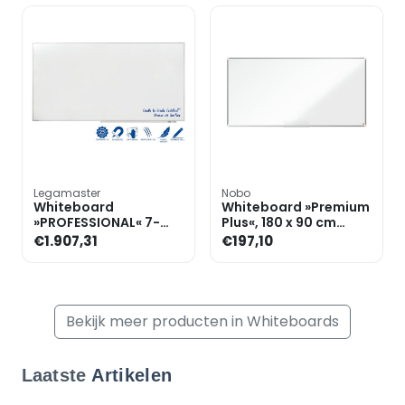
Legamaster
Nobo
Whiteboard
Whiteboard »Premium
»PROFESSIONAL« 7-
Plus«, 180 x 90 cm
100085 geëmailleerd,
gelakt
€1.907,31
€197,10
300 x 155 cm
Bekijk meer producten in Whiteboards
Laatste
Artikelen