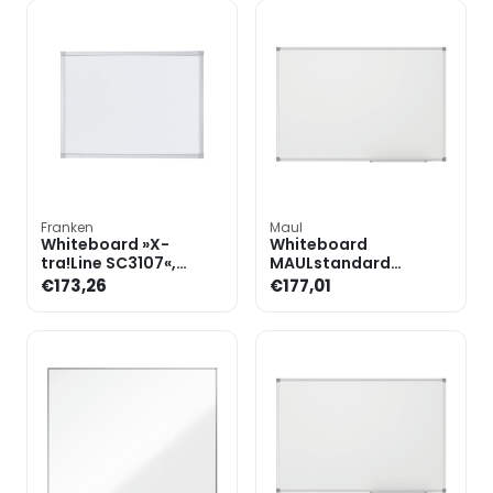
Franken
Maul
Whiteboard »X-
Whiteboard
tra!Line SC3107«,
MAULstandard
gelakt, 180 x 90 cm
150x100 cm kunststof
€173,26
€177,01
gecoat 645 26 84