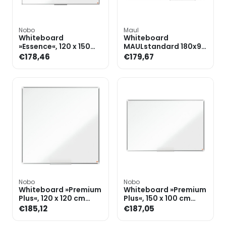
Nobo
Maul
Whiteboard
Whiteboard
»Essence«, 120 x 150
MAULstandard 180x90
cm gelakt staal
cm kunststof gecoat
€178,46
€179,67
645 30 84
Nobo
Nobo
Whiteboard »Premium
Whiteboard »Premium
Plus«, 120 x 120 cm
Plus«, 150 x 100 cm
gelakt
gelakt
€185,12
€187,05