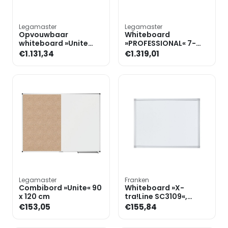
Legamaster
Legamaster
Opvouwbaar
Whiteboard
whiteboard »Unite
»PROFESSIONAL« 7-
Plus« 100 x 200 cm
100083 geëmailleerd,
€1.131,34
€1.319,01
200 x 155 cm
Legamaster
Franken
Combibord »Unite« 90
Whiteboard »X-
x 120 cm
tra!Line SC3109«,
gelakt, 150 x 100 cm
€153,05
€155,84