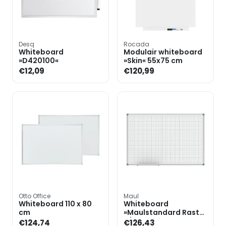
Desq
Rocada
Whiteboard
Modulair whiteboard
»D420100«
»Skin« 55x75 cm
€12,09
€120,99
Otto Office
Maul
Whiteboard 110 x 80
Whiteboard
cm
»Maulstandard Raster
2/2 cm 6465284«
€124,74
€126,43