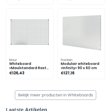
kunststof gecoat , 90
x 60 cm
Maul
Franken
Whiteboard
Modulair whiteboard
»Maulstandard Raster
»Infinity« 90 x 60 cm
1/1 cm 6465084«
€126,43
€127,16
kunststof gecoat , 90
x 60 cm
Bekijk meer producten in Whiteboards
Laatste
Artikelen