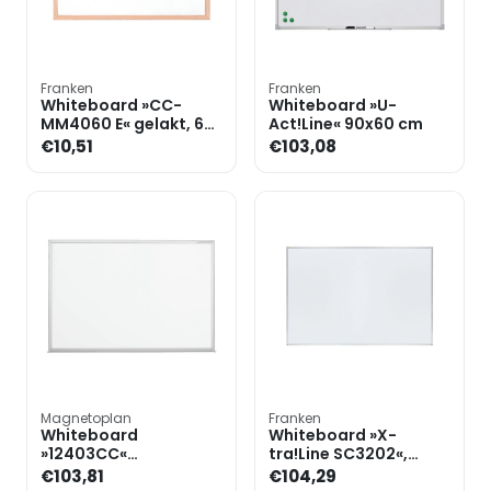
Franken
Franken
Whiteboard »CC-
Whiteboard »U-
MM4060 E« gelakt, 60
Act!Line« 90x60 cm
x 40 cm
€10,51
€103,08
Magnetoplan
Franken
Whiteboard
Whiteboard »X-
»12403CC«
tra!Line SC3202«,
geëmailleerd, 90 x 60
geëmailleerd, 90 x 60
€103,81
€104,29