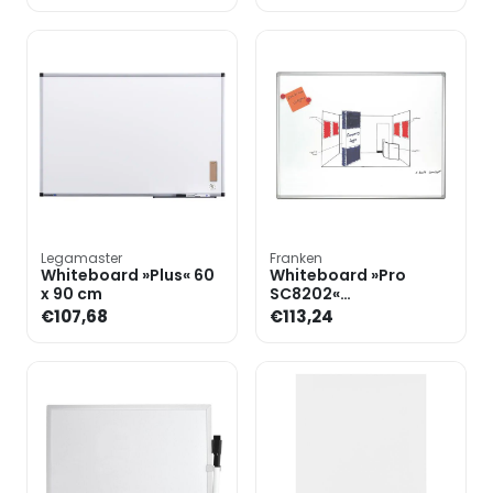
cm
cm
Legamaster
Franken
Whiteboard »Plus« 60
Whiteboard »Pro
x 90 cm
SC8202«
geëmailleerd, 90 x 60
€107,68
€113,24
cm