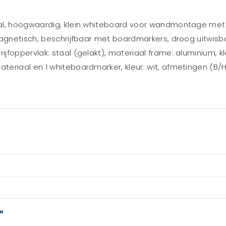
aal, hoogwaardig, klein whiteboard voor wandmontage me
magnetisch, beschrijfbaar met boardmarkers, droog uitwis
jfoppervlak: staal (gelakt), materiaal frame: aluminium, k
eriaal en 1 whiteboardmarker, kleur: wit, afmetingen (B/
»