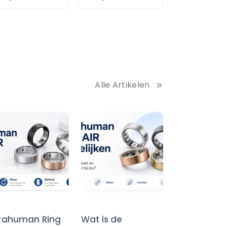
65084«
cm
nststof gecoat ,
 x 60 cm
Alle Artikelen
trahuman Ring
Wat is de