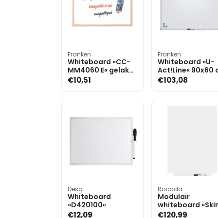
Franken
Franken
Whiteboard »CC-
Whiteboard »U-
MM4060 E« gelakt,
Act!Line« 90x60
60 x 40 cm
€10,51
€103,08
Desq
Rocada
Whiteboard
Modulair
»D420100«
whiteboard »Ski
55x75 cm
€12,09
€120,99