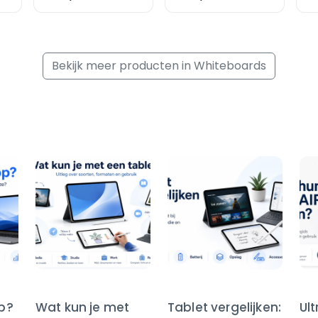
6465284«
64
kunststof gecoat ,
ku
90 x 60 cm
90
Bekijk meer producten in Whiteboards
op?
Wat kun je met
Tablet vergelijken:
Ul