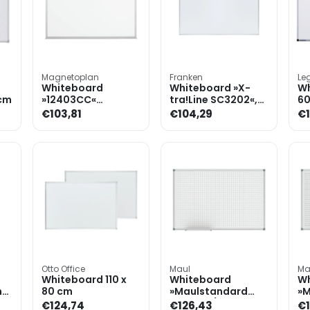
Magnetoplan
Franken
Le
Whiteboard
Whiteboard »X-
Wh
 cm
»12403CC«
tra!Line SC3202«,
60
geëmailleerd, 90 x
geëmailleerd, 90 x
€103,81
€104,29
€1
60 cm
60 cm
Otto Office
Maul
Ma
Whiteboard 110 x
Whiteboard
Wh
n«
80 cm
»Maulstandard
»M
Raster 2/2 cm
Ra
€124,74
€126,43
€1