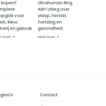
R kopen?
Ultrahuman Ring
mplete
AIR? Uitleg over
opgids voor
slaap, herstel,
t, kleur,
hartslag en
terij en gebruik
gezondheid
r lezen
Meer lezen
gina's
Contact