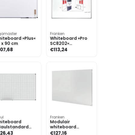
gamaster
Franken
iteboard »Plus«
Whiteboard »Pro
 x 90 cm
SC8202«
geëmailleerd, 90 x
07,68
€113,24
60 cm
ul
Franken
iteboard
Modulair
aulstandard
whiteboard
ster 1/1 cm
»Infinity« 90 x 60
26,43
€127,16