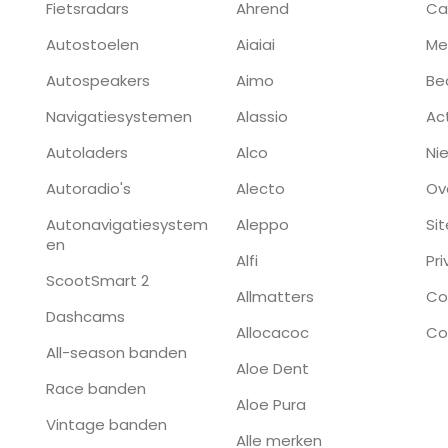
Fietsradars
Ahrend
Ca
Autostoelen
Aiaiai
Me
Autospeakers
Aimo
Be
Navigatiesystemen
Alassio
Ac
Autoladers
Alco
Ni
Autoradio's
Alecto
Ov
Autonavigatiesystem
Aleppo
Si
en
Alfi
Pr
ScootSmart 2
Allmatters
Co
Dashcams
Allocacoc
Co
All-season banden
Aloe Dent
Race banden
Aloe Pura
Vintage banden
Alle merken