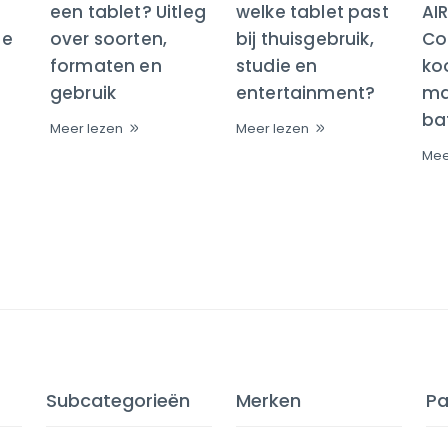
een tablet? Uitleg
welke tablet past
AI
te
over soorten,
bij thuisgebruik,
Co
formaten en
studie en
ko
gebruik
entertainment?
maa
bat
Meer lezen
Meer lezen
Mee
Subcategorieën
Merken
Pa