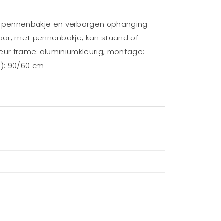
t pennenbakje en verborgen ophanging
baar, met pennenbakje, kan staand of
leur frame: aluminiumkleurig, montage:
H): 90/60 cm