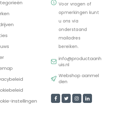
tegorieën
Voor vragen of
opmerkingen kunt
rken
u ons via
drijven
onderstaand
ties
mailadres
euws
bereiken.
er
info@productaanh
uis.nl
temap
Webshop aanmel
ivacybeleid
den
okiebeleid
okie-instellingen