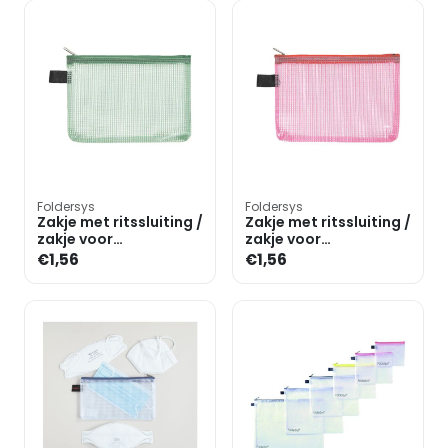
Foldersys
Foldersys
Zakje met ritssluiting /
Zakje met ritssluiting /
zakje voor
zakje voor
mondmasker A6
mondmasker A6
€1,56
€1,56
»Fresh Colour«
»Fresh Colour«