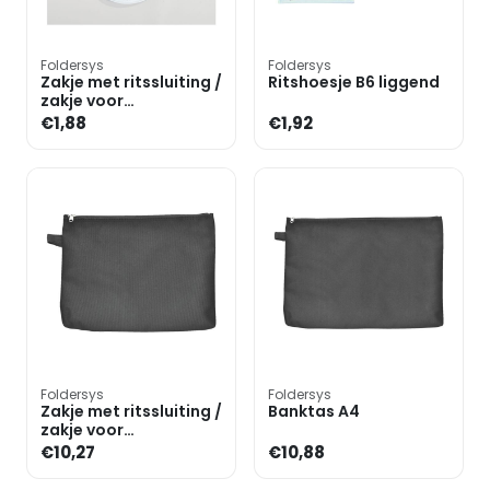
Foldersys
Foldersys
Zakje met ritssluiting /
Ritshoesje B6 liggend
zakje voor
mondmasker DL
€1,88
€1,92
»transparant«
Foldersys
Foldersys
Zakje met ritssluiting /
Banktas A4
zakje voor
mondmasker A5 niet
€10,27
€10,88
doorzichtig (nylon)