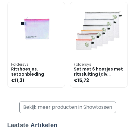
Foldersys
Foldersys
Ritshoesjes,
Set met 6 hoesjes met
setaanbieding
ritssluiting (div.
formaten - pvc-vrij)
€11,31
€15,72
Bekijk meer producten in Showtassen
Laatste
Artikelen