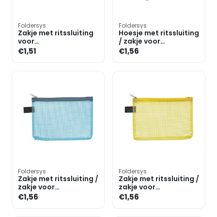
Foldersys
Foldersys
Zakje met ritssluiting
Hoesje met ritssluiting
voor
/ zakje voor
mondbescherming A6
mondmasker A6
€1,51
€1,56
(pvc-vrij)
liggend
Foldersys
Foldersys
Zakje met ritssluiting /
Zakje met ritssluiting /
zakje voor
zakje voor
mondmasker A6
mondmasker A6
€1,56
€1,56
»Fresh Colour«
»Fresh Colour«