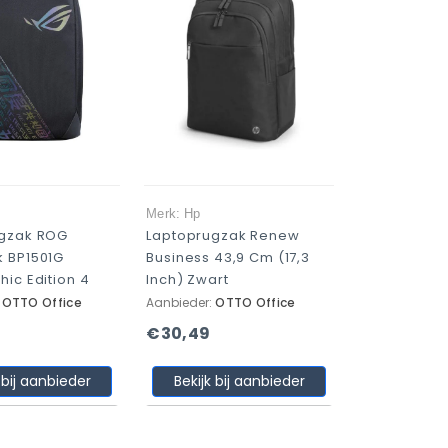
s
Merk: Hp
ugzak ROG
Laptoprugzak Renew
 BP1501G
Business 43,9 Cm (17,3
ic Edition 4
Inch) Zwart
:
OTTO Office
Aanbieder:
OTTO Office
€30,49
 bij aanbieder
Bekijk bij aanbieder