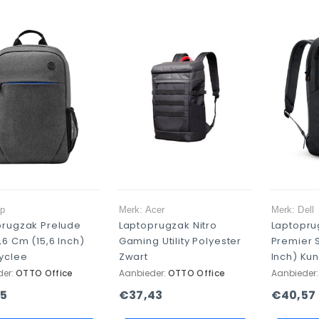
Hp
Merk: Acer
Merk: Dell
prugzak Prelude
Laptoprugzak Nitro
Laptopru
,6 Cm (15,6 Inch)
Gaming Utility Polyester
Premier 
yclee
Zwart
Inch) Ku
der:
OTTO Office
Aanbieder:
OTTO Office
Aanbieder
25
€37,43
€40,57