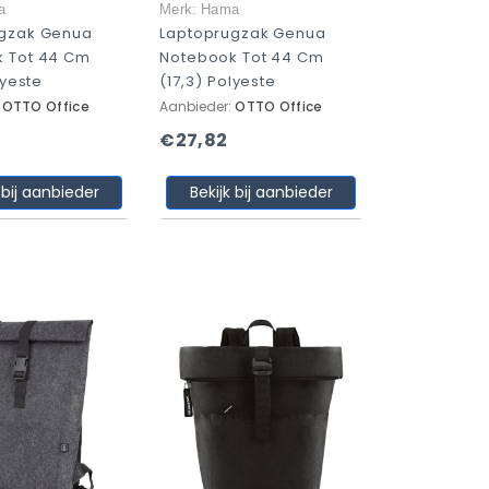
a
Merk: Hama
ugzak Genua
Laptoprugzak Genua
 Tot 44 Cm
Notebook Tot 44 Cm
lyeste
(17,3) Polyeste
:
OTTO Office
Aanbieder:
OTTO Office
€27,82
 bij aanbieder
Bekijk bij aanbieder