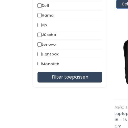
Be
Dell
Hama
Hp
Jüscha
Lenovo
Lightpak
Monolith
Pride And Soul
Filter toepassen
Reisenthel
Targus
Thule
Merk: T
Wedo
Lapto
15 - 1
Cm