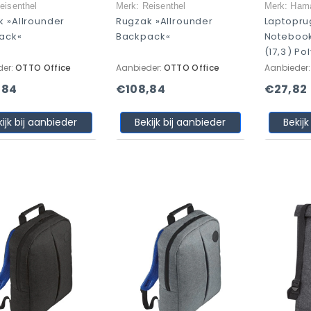
eisenthel
Merk: Reisenthel
Merk: Ham
 »Allrounder
Rugzak »Allrounder
Laptopr
ack«
Backpack«
Notebook
(17,3) Po
der:
OTTO Office
Aanbieder:
OTTO Office
Aanbieder
,84
€108,84
€27,82
kijk bij aanbieder
Bekijk bij aanbieder
Bekijk