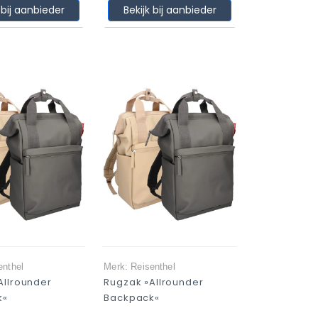
 bij aanbieder
Bekijk bij aanbieder
enthel
Merk: Reisenthel
Allrounder
Rugzak »Allrounder
k«
Backpack«