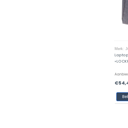
Merk: 
Lapto
»LOCK
Aanbie
€54,
Be