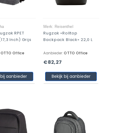
ha
Merk: Reisenthel
Rugzak RPET
Rugzak »rolltop
17,3 Inch) Grijs
Backpack Black« 22,0 L
:
OTTO Office
Aanbieder:
OTTO Office
€82,27
 bij aanbieder
Bekijk bij aanbieder