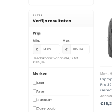
FILTER
Verfijn resultaten
Prijs
Min.
Max.
€
€
Beschikbaar: vanaf €14,02 tot
€185,84
Merken
Merk: 
Lapto
Acer
Pro 39
Gerec
Asus
Aanbie
Bluebuilt
€15,
Case Logic