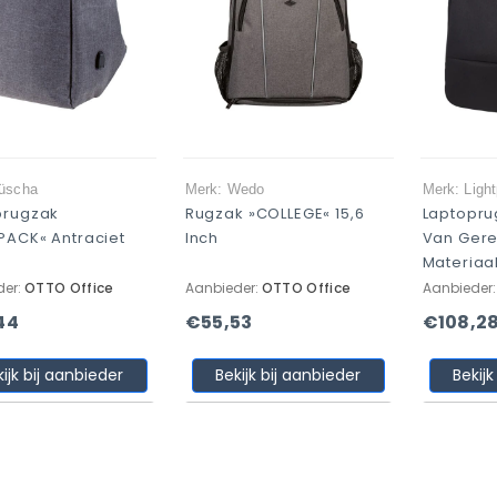
Jüscha
Merk: Wedo
Merk: Ligh
prugzak
Rugzak »COLLEGE« 15,6
Laptopru
PACK« Antraciet
Inch
Van Gere
Materiaa
der:
OTTO Office
Aanbieder:
OTTO Office
Aanbieder
44
€55,53
€108,2
kijk bij aanbieder
Bekijk bij aanbieder
Bekijk