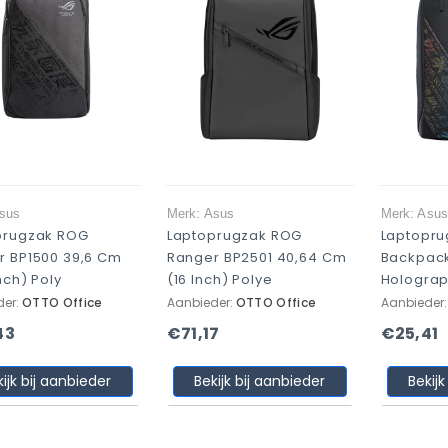
Asus
Merk: Asus
Merk: Asu
prugzak ROG
Laptoprugzak ROG
Laptopr
r BP1500 39,6 Cm
Ranger BP2501 40,64 Cm
Backpack
Inch) Poly
(16 Inch) Polye
Holograph
der:
OTTO Office
Aanbieder:
OTTO Office
Aanbieder
43
€71,17
€25,41
kijk bij aanbieder
Bekijk bij aanbieder
Bekijk