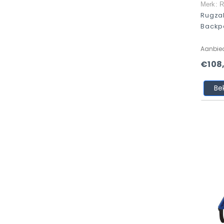
Merk: R
Rugzak
Backp
Aanbie
€108
Be