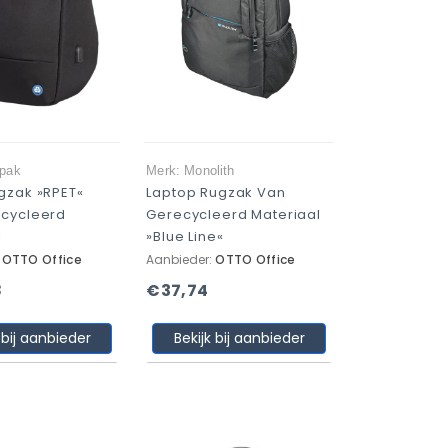
tpak
Merk: Monolith
gzak »RPET«
Laptop Rugzak Van
cycleerd
Gerecycleerd Materiaal
l
»Blue Line«
:
OTTO Office
Aanbieder:
OTTO Office
8
€37,74
 bij aanbieder
Bekijk bij aanbieder