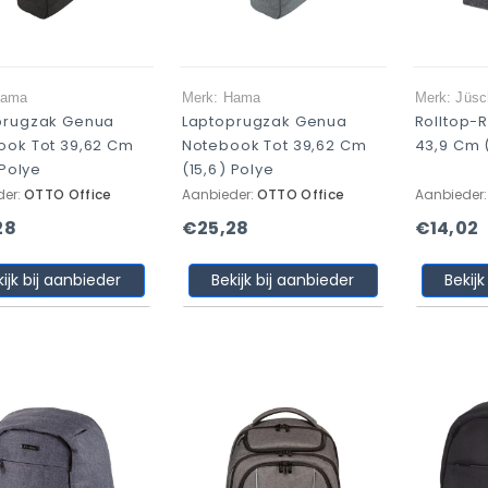
Hama
Merk: Hama
Merk: Jüsc
prugzak Genua
Laptoprugzak Genua
Rolltop-
ook Tot 39,62 Cm
Notebook Tot 39,62 Cm
43,9 Cm (
 Polye
(15,6) Polye
der:
OTTO Office
Aanbieder:
OTTO Office
Aanbieder
28
€25,28
€14,02
kijk bij aanbieder
Bekijk bij aanbieder
Bekijk