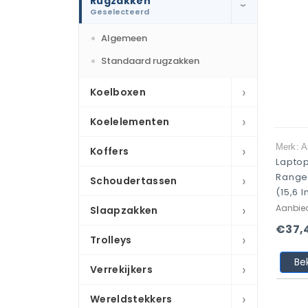
Rugzakken
›
Geselecteerd
Algemeen
Standaard rugzakken
›
Koelboxen
›
Koelelementen
›
Merk: 
Koffers
Lapto
Range
›
Schoudertassen
(15,6 
›
Aanbie
Slaapzakken
€37,
›
Trolleys
Be
›
Verrekijkers
›
Wereldstekkers