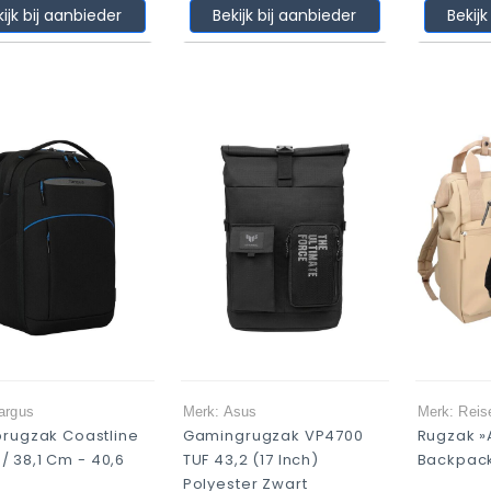
kijk bij aanbieder
Bekijk bij aanbieder
Bekijk
argus
Merk: Asus
Merk: Reis
prugzak Coastline
Gamingrugzak VP4700
Rugzak »
6 / 38,1 Cm - 40,6
TUF 43,2 (17 Inch)
Backpac
Polyester Zwart