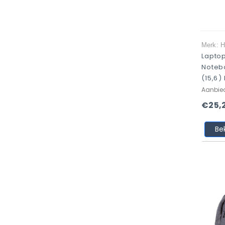
Merk: 
Lapto
Noteb
(15,6)
Aanbie
€25,
Be