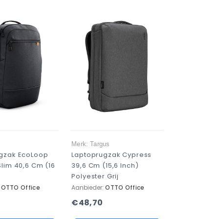
Merk: Targus
gzak EcoLoop
Laptoprugzak Cypress
Slim 40,6 Cm (16
39,6 Cm (15,6 Inch)
n
Polyester Grij
:
OTTO Office
Aanbieder:
OTTO Office
€48,70