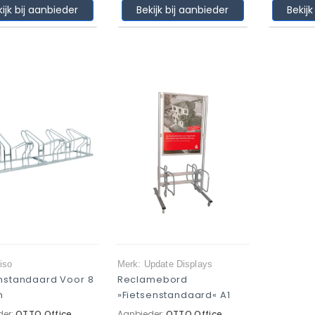
kijk bij aanbieder
Bekijk bij aanbieder
Bekijk
iso
Merk: Update Displays
enstandaard Voor 8
Reclamebord
n
»Fietsenstandaard« A1
der:
OTTO Office
Aanbieder:
OTTO Office