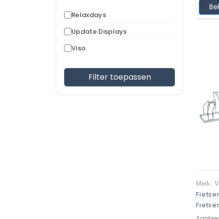
Be
Relaxdays
Update Displays
Viso
Filter toepassen
Merk: V
Fiets
Fietse
Aanbie