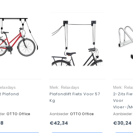
elaxdays
Merk: Relaxdays
Merk: Rela
ft Plafond
Plafondlift Fiets Voor 57
2-Zits Fi
Kg
Voor
Vloer-/m
der:
OTTO Office
Aanbieder:
OTTO Office
Aanbieder
18
€42,34
€30,24