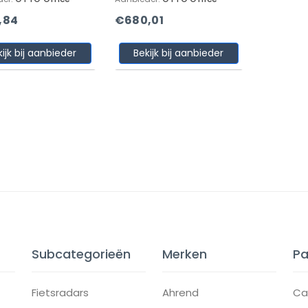
,84
€680,01
kijk bij aanbieder
Bekijk bij aanbieder
Subcategorieën
Merken
Pa
Fietsradars
Ahrend
Ca