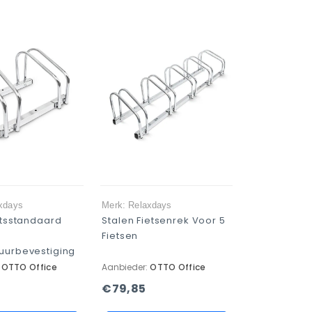
xdays
Merk: Relaxdays
etsstandaard
Stalen Fietsenrek Voor 5
Fietsen
uurbevestiging
:
OTTO Office
Aanbieder:
OTTO Office
€79,85