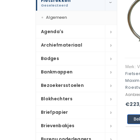
Fietsrekken
›
Geselecteerd
Algemeen
›
Agenda's
›
Archiefmateriaal
›
Badges
Merk: V
›
Bankmappen
Fietse
Maxima
›
Bezoekersstoelen
Roestv
Aanbie
›
Blokhechters
€223
›
Briefpapier
Be
›
Brievenbakjes
›
Bureau onderleggers