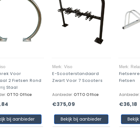
iso
Merk: Viso
Merk: Rela
nrek Voor
E-Scooterstandaard
Fietsenre
al 2 Fietsen Rond
Zwart Voor 7 Scooters
Fietsen
rij Staal
der:
OTTO Office
Aanbieder:
OTTO Office
Aanbieder
,84
€375,09
€36,18
kijk bij aanbieder
Bekijk bij aanbieder
Bekijk