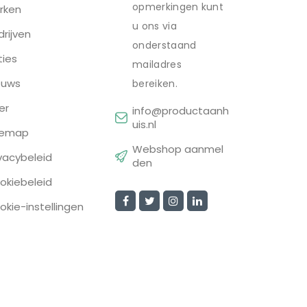
opmerkingen kunt
rken
u ons via
drijven
onderstaand
ties
mailadres
euws
bereiken.
er
info@productaanh
uis.nl
temap
Webshop aanmel
ivacybeleid
den
okiebeleid
okie-instellingen