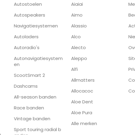
Autostoelen
Aiaiai
Me
Autospeakers
Aimo
Be
Navigatiesystemen
Alassio
Ac
Autoladers
Alco
Ni
Autoradio's
Alecto
Ov
Autonavigatiesystem
Aleppo
Si
en
Alfi
Pr
ScootSmart 2
Allmatters
Co
Dashcams
Allocacoc
Co
All-season banden
Aloe Dent
Race banden
Aloe Pura
Vintage banden
Alle merken
Sport touring radial b
p