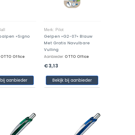
all
Merk: Pilot
rbalpen »Signo
Gelpen »G2-07« Blauw
Met Gratis Navulbare
Vulling
:
OTTO Office
Aanbieder:
OTTO Office
€3,13
 bij aanbieder
Bekijk bij aanbieder