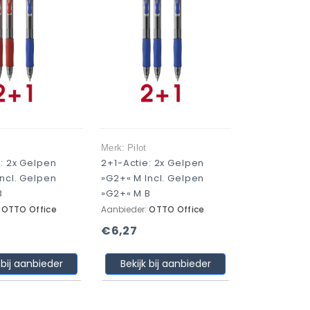
Merk: Pilot
: 2x Gelpen
2+1-Actie: 2x Gelpen
ncl. Gelpen
»G2+« M Incl. Gelpen
B
»G2+« M B
:
OTTO Office
Aanbieder:
OTTO Office
€6,27
 bij aanbieder
Bekijk bij aanbieder