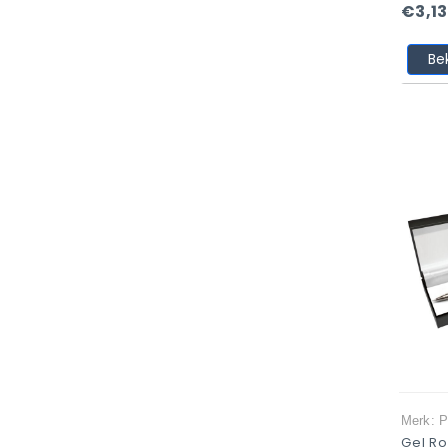
€3,13
Be
Merk: P
Gel Ro