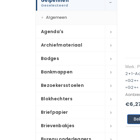
Gelpennen
›
Geselecteerd
Algemeen
›
Agenda's
›
Archiefmateriaal
›
Badges
Merk: P
›
Bankmappen
2+1-Ac
»G2+« 
›
Bezoekersstoelen
»G2+«
Aanbie
›
Blokhechters
€6,2
›
Briefpapier
Be
›
Brievenbakjes
›
Bureau onderleggers