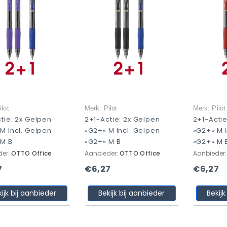
ilot
Merk: Pilot
Merk: Pilot
tie: 2x Gelpen
2+1-Actie: 2x Gelpen
2+1-Actie
M Incl. Gelpen
»G2+« M Incl. Gelpen
»G2+« M I
 M B
»G2+« M B
»G2+« M 
der:
OTTO Office
Aanbieder:
OTTO Office
Aanbieder
7
€6,27
€6,27
kijk bij aanbieder
Bekijk bij aanbieder
Bekijk