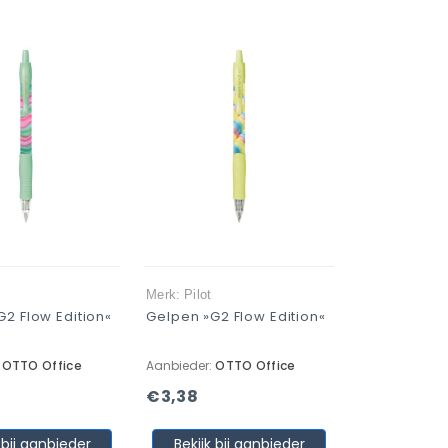
Merk: Pilot
2 Flow Edition«
Gelpen »G2 Flow Edition«
:
OTTO Office
Aanbieder:
OTTO Office
€3,38
 bij aanbieder
Bekijk bij aanbieder