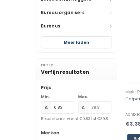
›
Bureau organisers
›
Bureaus
Meer laden
FILTER
Verfijn resultaten
Prijs
Merk: P
Min.
Max.
Gelpen
€
€
Aanbie
Beschikbaar: vanaf €0,83 tot €39,8
€3,3
Merken
Be