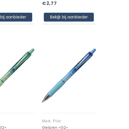
€2,77
 bij aanbieder
Bekijk bij aanbieder
Merk: Pilot
G2«
Gelpen »G2«