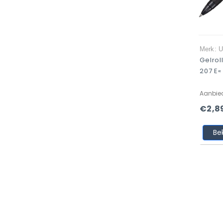
Merk: U
Gelrol
207 E«
Aanbie
€2,8
Be