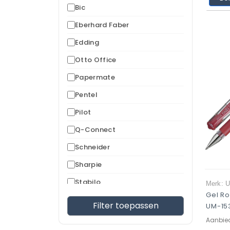
Bic
Eberhard Faber
Edding
Otto Office
Papermate
Pentel
Pilot
Q-Connect
Schneider
Sharpie
Stabilo
Merk: U
Gel Ro
Uni-Ball
Filter toepassen
UM-153
Aanbie