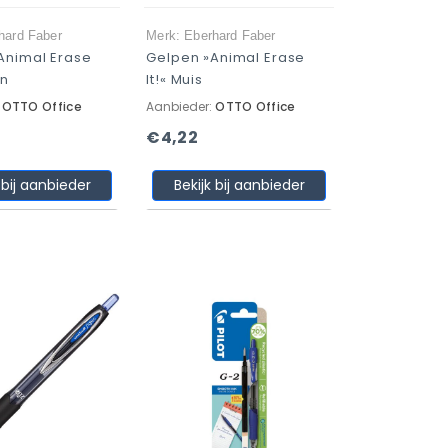
hard Faber
Merk: Eberhard Faber
Animal Erase
Gelpen »Animal Erase
en
It!« Muis
:
OTTO Office
Aanbieder:
OTTO Office
€4,22
 bij aanbieder
Bekijk bij aanbieder