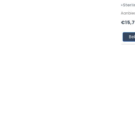
»Sterl
Aanbie
€15,
Be