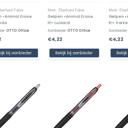
berhard Faber
Merk: Eberhard Faber
Merk: Eber
n »Animal Erase
Gelpen »Animal Erase
Gelpen »
anda
It!« Luiaard
It!« Vark
der:
OTTO Office
Aanbieder:
OTTO Office
Aanbieder
2
€4,22
€4,22
kijk bij aanbieder
Bekijk bij aanbieder
Bekijk