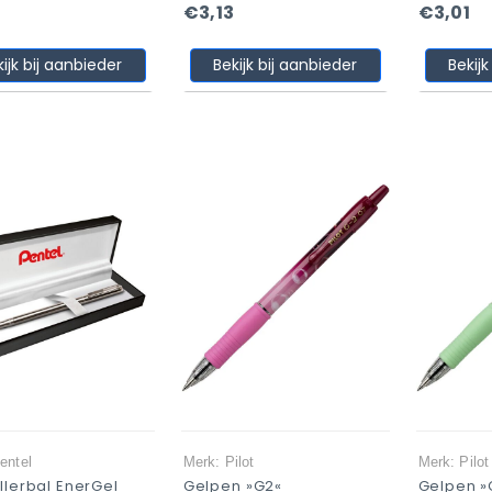
€3,13
€3,01
kijk bij aanbieder
Bekijk bij aanbieder
Bekijk
entel
Merk: Pilot
Merk: Pilot
llerbal EnerGel
Gelpen »G2«
Gelpen »