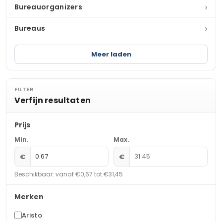
›
Bureauorganizers
›
Bureaus
Meer laden
FILTER
Verfijn resultaten
Prijs
Min.
Max.
€
€
Beschikbaar: vanaf €0,67 tot €31,45
Merken
Aristo