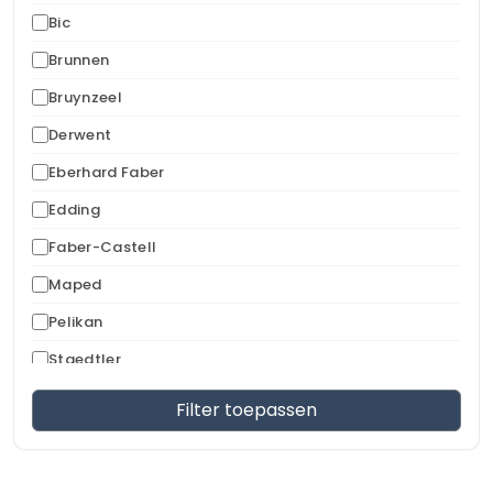
Bic
Brunnen
Bruynzeel
Derwent
Eberhard Faber
Edding
Faber-Castell
Maped
Pelikan
Staedtler
Uni-Ball
Filter toepassen