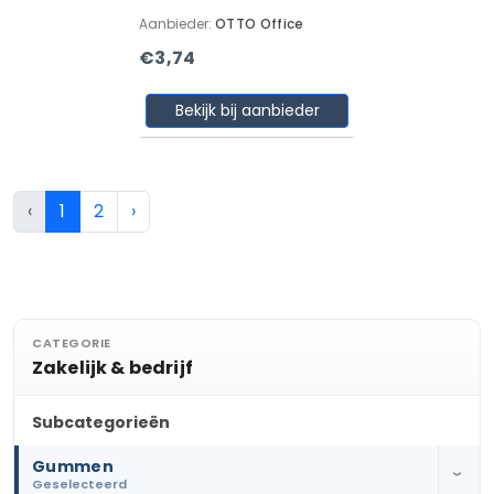
Aanbieder:
OTTO Office
€3,74
Bekijk bij aanbieder
‹
1
2
›
CATEGORIE
Zakelijk & bedrijf
Subcategorieën
Gummen
›
Geselecteerd