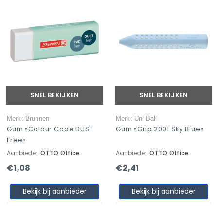
SNEL BEKIJKEN
SNEL BEKIJKEN
Merk: Brunnen
Merk: Uni-Ball
Gum »Colour Code DUST
Gum »Grip 2001 Sky Blue«
Free«
Aanbieder:
OTTO Office
Aanbieder:
OTTO Office
€1,08
€2,41
Bekijk bij aanbieder
Bekijk bij aanbieder