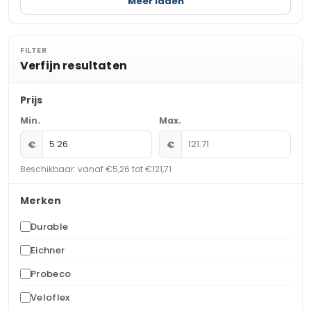
Meer laden
FILTER
Verfijn resultaten
Prijs
Min.
Max.
€
€
Beschikbaar: vanaf €5,26 tot €121,71
Merken
Durable
Eichner
Probeco
Veloflex