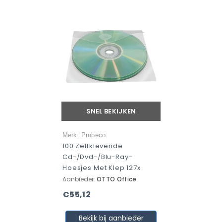
SNEL BEKIJKEN
Merk: Probeco
100 Zelfklevende
Cd-/dvd-/blu-Ray-
Hoesjes Met Klep 127x
Aanbieder:
OTTO Office
€55,12
Bekijk bij aanbieder