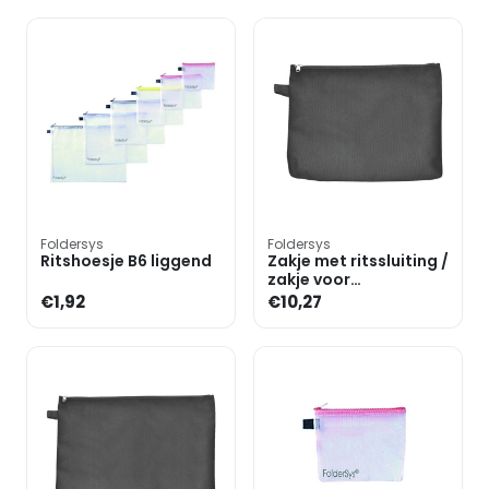
Foldersys
Foldersys
Ritshoesje B6 liggend
Zakje met ritssluiting /
zakje voor
mondmasker A5 niet
€1,92
€10,27
doorzichtig (nylon)