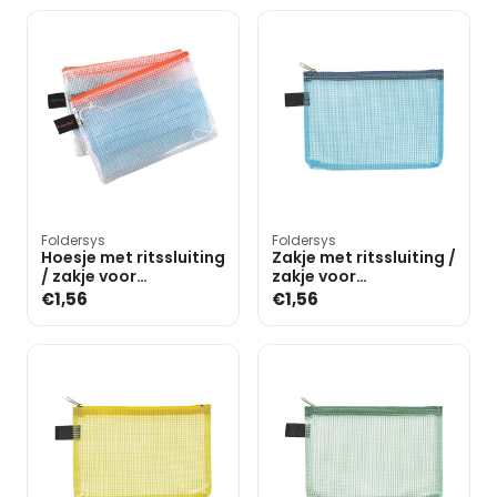
Foldersys
Foldersys
Hoesje met ritssluiting
Zakje met ritssluiting /
/ zakje voor
zakje voor
mondmasker A6
mondmasker A6
€1,56
€1,56
liggend
»Fresh Colour«