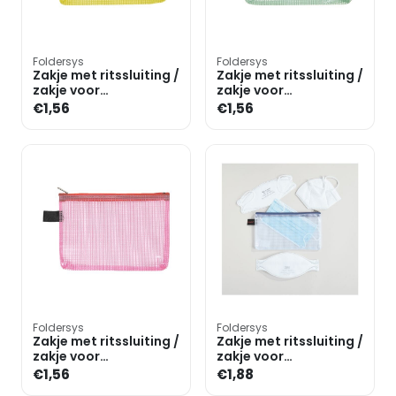
Foldersys
Foldersys
Zakje met ritssluiting /
Zakje met ritssluiting /
zakje voor
zakje voor
mondmasker A6
mondmasker A6
€1,56
€1,56
»Fresh Colour«
»Fresh Colour«
Foldersys
Foldersys
Zakje met ritssluiting /
Zakje met ritssluiting /
zakje voor
zakje voor
mondmasker A6
mondmasker DL
€1,56
€1,88
»Fresh Colour«
»transparant«