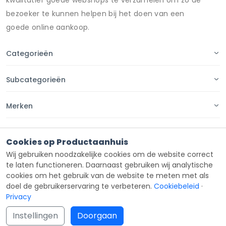
bezoeker te kunnen helpen bij het doen van een
goede online aankoop.
Categorieën
Subcategorieën
Merken
Pagina's
Cookies op Productaanhuis
Wij gebruiken noodzakelijke cookies om de website correct
Contact
te laten functioneren. Daarnaast gebruiken wij analytische
cookies om het gebruik van de website te meten met als
doel de gebruikerservaring te verbeteren.
Cookiebeleid
·
Privacy
Copyright ©
Productaanhuis
all rights reserved 2026.
Instellingen
Doorgaan