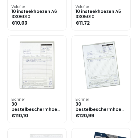
Veloflex
Veloflex
10 insteekhoezen A6
10 insteekhoezen A5
3306010
3305010
€10,03
€11,72
Eichner
Eichner
30
30
bestelbeschermhoezen
bestelbeschermhoezen
»Light« 218x310 mm
»Light« 218x310 mm
€110,10
€120,99
incl. sleuteltas