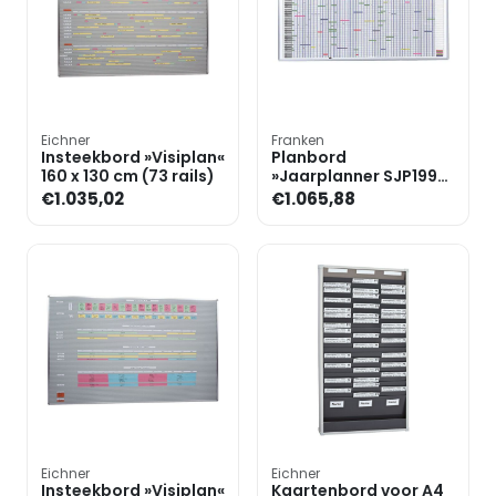
Eichner
Franken
Insteekbord »Visiplan«
Planbord
160 x 130 cm (73 rails)
»Jaarplanner SJP1990,
voor de
€1.035,02
€1.065,88
personeelsplanning«
incl. uitgebreide acc
Eichner
Eichner
Insteekbord »Visiplan«
Kaartenbord voor A4