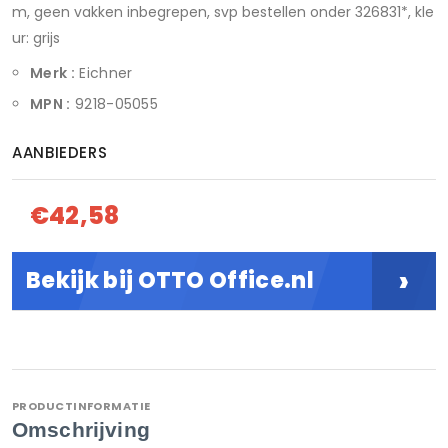
m, geen vakken inbegrepen, svp bestellen onder 326831*, kle
ur: grijs
Merk :
Eichner
MPN :
9218-05055
AANBIEDERS
€42,58
›
Bekijk bij OTTO Office.nl
PRODUCTINFORMATIE
Omschrijving