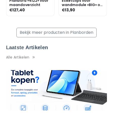
Planbord »4122« voor
Etiketclips voor
maandoverzicht
wandmodule »BIG« of
»FLAT«, klein
€127,40
€13,90
Bekijk meer producten in Planborden
Laatste
Artikelen
Alle Artikelen