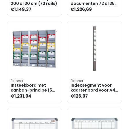
200 x 130 cm (73 rails)
documenten 72 x 135
cm (3x 25 vakken)
€1.149,37
€1.226,69
Eichner
Eichner
Insteekbord met
Indexsegment voor
Kanban-principe (5
kaartenbord voor A4
segmenten)
documenten (25 rijen)
€1.231,04
€126,07