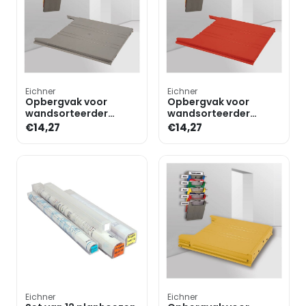
Eichner
Eichner
Opbergvak voor
Opbergvak voor
wandsorteerder
wandsorteerder
basismodule »FLAT«
basismodule »FLAT«
€14,27
€14,27
Eichner
Eichner