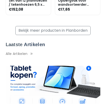
Set van 12 planhoezen
Opbergvak voor
/ tekenhoezen 6,5 x
wandsorteerder
6,5 cm
basismodule »BIG«
€152,08
€17,65
Bekijk meer producten in Planborden
Laatste
Artikelen
Alle Artikelen