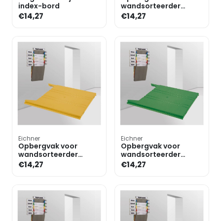
index-bord
wandsorteerder
basismodule »FLAT«
€14,27
€14,27
Eichner
Eichner
Opbergvak voor
Opbergvak voor
wandsorteerder
wandsorteerder
basismodule »FLAT«
basismodule »FLAT«
€14,27
€14,27