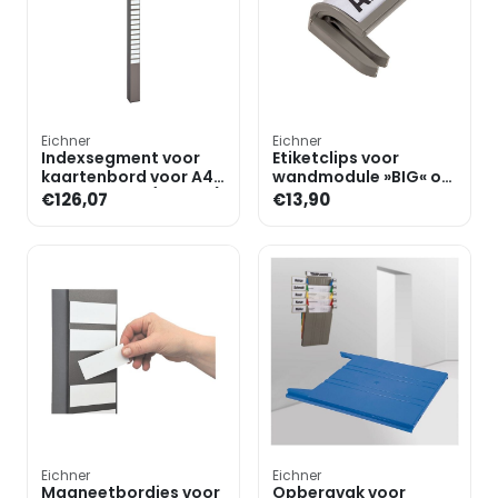
Eichner
Eichner
Indexsegment voor
Etiketclips voor
kaartenbord voor A4
wandmodule »BIG« of
documenten (25 rijen)
»FLAT«, klein
€126,07
€13,90
Eichner
Eichner
Magneetbordjes voor
Opbergvak voor