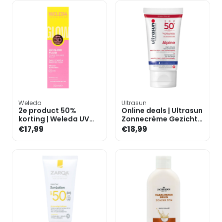
Weleda
Ultrasun
2e product 50%
Online deals | Ultrasun
korting | Weleda UV
Zonnecrème Gezicht
Glow Mineral
Alpine SPF50+ - 30ml
€17,99
€18,99
Sunscreen SPF30 -
30ml