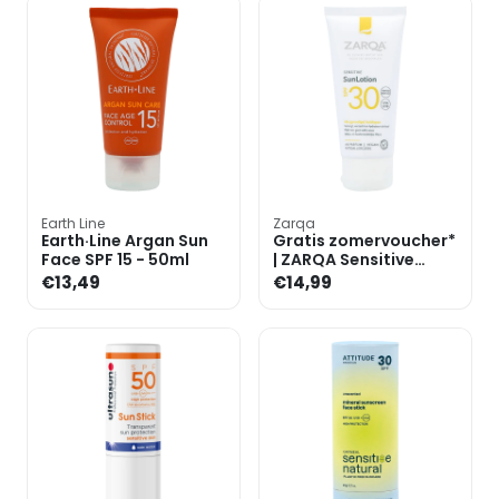
Earth Line
Zarqa
Earth·Line Argan Sun
Gratis zomervoucher*
Face SPF 15 - 50ml
| ZARQA Sensitive
Sunlotion SPF30 -
€13,49
€14,99
50ml