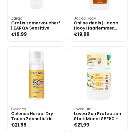
Zarqa
Jacob Hooy
Gratis zomervoucher*
Online deals | Jacob
| ZARQA Sensitive
Hooy Haarlemmer
Sunlotion SPF50 -
Bruin Zonder Zon -
€19,99
€19,99
50ml
150ml
Celenes
Lovea Bio
Celenes Herbal Dry
Lovea Sun Protection
Touch Zonnefluïde
Stick Monoï SPF50 -
SPF50+ - 50ml
40g
€21,99
€21,99