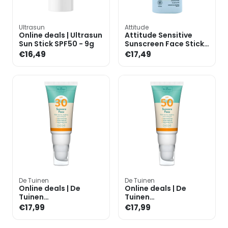
Ultrasun
Attitude
Online deals | Ultrasun
Attitude Sensitive
Sun Stick SPF50 - 9g
Sunscreen Face Stick
Unscented SPF30 -
€16,49
€17,49
20g
De Tuinen
De Tuinen
Online deals | De
Online deals | De
Tuinen
Tuinen
Zonnebrandcrème
Zonnebrandcrème
€17,99
€17,99
SPF30 Gezicht - 50 ml
SPF50 Gezicht - 50 ml