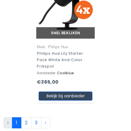
SNEL BEKIJKEN
Merk: Philips Hue
Philips Hue Lily Starter
Pack White And Color
Prikspot
Aanbieder:
Coolblue
€365,00
Bekijk bij aanbieder
‹
1
2
3
›