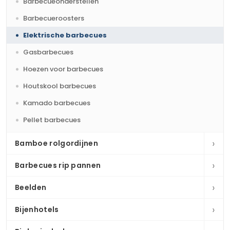
Barbecueonderstellen
Barbecueroosters
Elektrische barbecues
Gasbarbecues
Hoezen voor barbecues
Houtskool barbecues
Kamado barbecues
Pellet barbecues
›
Bamboe rolgordijnen
›
Barbecues rip pannen
›
Beelden
›
Bijenhotels