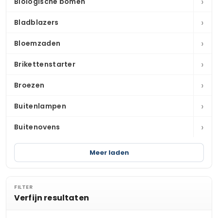
›
Biologische bomen
›
Bladblazers
›
Bloemzaden
›
Brikettenstarter
›
Broezen
›
Buitenlampen
›
Buitenovens
Meer laden
FILTER
Verfijn resultaten