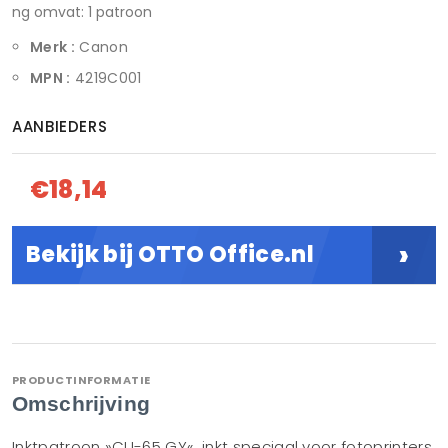
ng omvat: 1 patroon
Merk :
Canon
MPN :
4219C001
AANBIEDERS
€18,14
›
Bekijk bij OTTO Office.nl
PRODUCTINFORMATIE
Omschrijving
Inktpatroon »CLI-65 GY«, inkt speciaal voor fotoprinters,