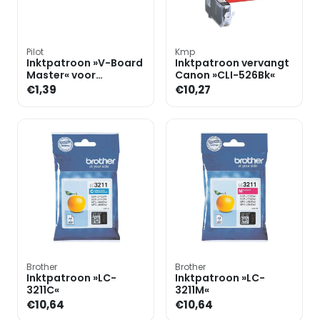
Pilot
Kmp
Inktpatroon »V-Board
Inktpatroon vervangt
Master« voor
Canon »CLI-526Bk«
whiteboard markers
€1,39
€10,27
Brother
Brother
Inktpatroon »LC-
Inktpatroon »LC-
3211C«
3211M«
€10,64
€10,64