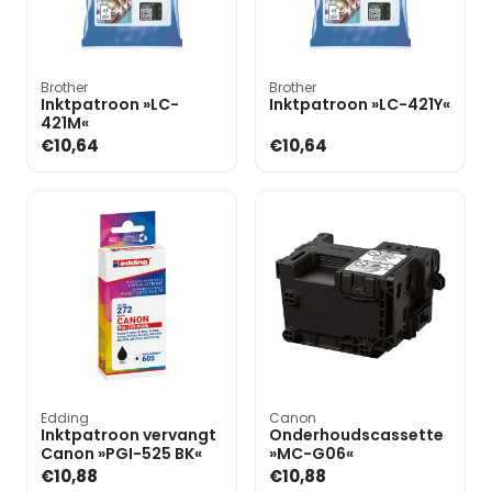
Brother
Brother
Inktpatroon »LC-
Inktpatroon »LC-421Y«
421M«
€10,64
€10,64
Edding
Canon
Inktpatroon vervangt
Onderhoudscassette
Canon »PGI-525 BK«
»MC-G06«
€10,88
€10,88