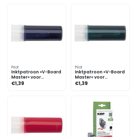
Pilot
Pilot
Inktpatroon »V-Board
Inktpatroon »V-Board
Master« voor
Master« voor
whiteboard markers
whiteboard markers
€1,39
€1,39