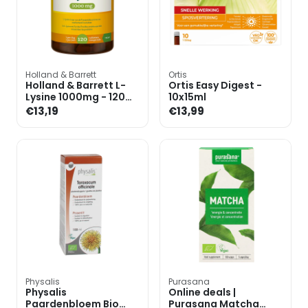
Holland & Barrett
Ortis
Holland & Barrett L-
Ortis Easy Digest -
Lysine 1000mg - 120
10x15ml
tabletten
€13,19
€13,99
Physalis
Purasana
Physalis
Online deals |
Paardenbloem Bio
Purasana Matcha