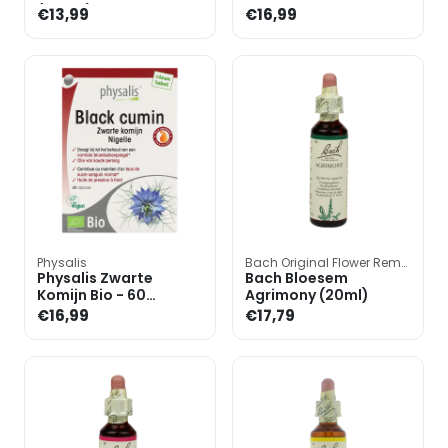
(100ml)
280mg Bio - 100
€13,99
€16,99
capsules
Physalis
Bach Original Flower Remedies
Physalis Zwarte
Bach Bloesem
Komijn Bio - 60
Agrimony (20ml)
capsules
€16,99
€17,79