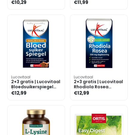
Tabletten
capsules
€10,29
€11,99
Lucovitaal
Lucovitaal
2+3 gratis | Lucovitaal
2+3 gratis | Lucovitaal
Bloedsuikerspiegel
Rhodiola Rosea
(30 Capsules)
500mg - 60 tabletten
€12,99
€12,99