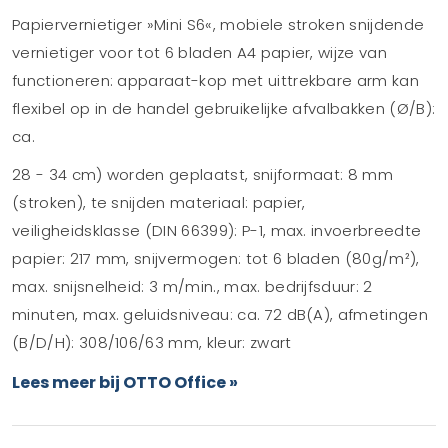
Papiervernietiger »Mini S6«, mobiele stroken snijdende
vernietiger voor tot 6 bladen A4 papier, wijze van
functioneren: apparaat-kop met uittrekbare arm kan
flexibel op in de handel gebruikelijke afvalbakken (Ø/B):
ca.
28 - 34 cm) worden geplaatst, snijformaat: 8 mm
(stroken), te snijden materiaal: papier,
veiligheidsklasse (DIN 66399): P-1, max. invoerbreedte
papier: 217 mm, snijvermogen: tot 6 bladen (80g/m²),
max. snijsnelheid: 3 m/min., max. bedrijfsduur: 2
minuten, max. geluidsniveau: ca. 72 dB(A), afmetingen
(B/D/H): 308/106/63 mm, kleur: zwart
Lees meer bij OTTO Office »