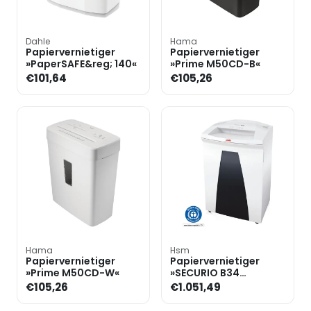
Dahle
Hama
Papiervernietiger
Papiervernietiger
»PaperSAFE&reg; 140«
»Prime M50CD-B«
€101,64
€105,26
Hama
Hsm
Papiervernietiger
Papiervernietiger
»Prime M50CD-W«
»SECURIO B34
1,9x15mm« snijdt
€105,26
€1.051,49
snippers tot 12 bladen