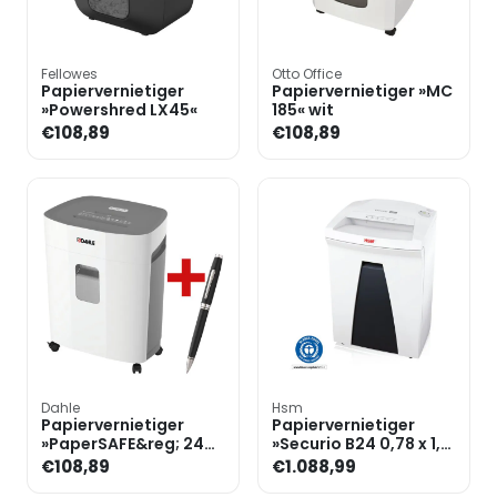
Fellowes
Otto Office
Papiervernietiger
Papiervernietiger »MC
»Powershred LX45«
185« wit
€108,89
€108,89
Dahle
Hsm
Papiervernietiger
Papiervernietiger
»PaperSAFE&reg; 240«
»Securio B24 0,78 x 1,1
incl. balpen
mm«
€108,89
€1.088,99
»Coventry«