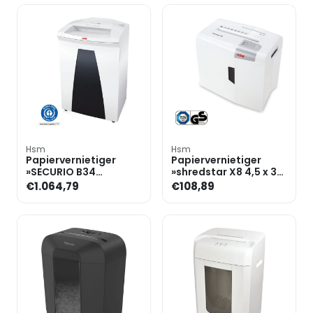
Hsm
Hsm
Papiervernietiger
Papiervernietiger
»SECURIO B34
»shredstar X8 4,5 x 30
4,5x30mm« snijdt
mm« snijdt snippers
€1.064,79
€108,89
snippers tot 21 bladen
tot 8 bladen