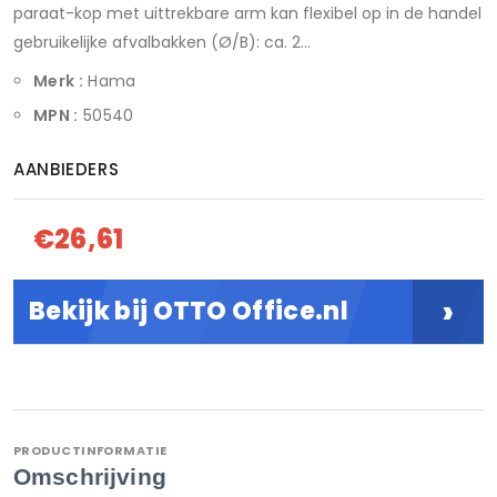
paraat-kop met uittrekbare arm kan flexibel op in de handel
gebruikelijke afvalbakken (Ø/B): ca. 2...
Merk :
Hama
MPN :
50540
AANBIEDERS
€26,61
›
Bekijk bij OTTO Office.nl
PRODUCTINFORMATIE
Omschrijving