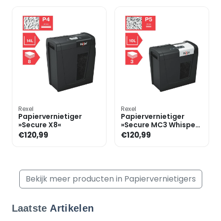
Rexel
Rexel
Papiervernietiger
Papiervernietiger
»Secure X8«
»Secure MC3 Whisper-
Shred«
€120,99
€120,99
Bekijk meer producten in Papiervernietigers
Laatste
Artikelen