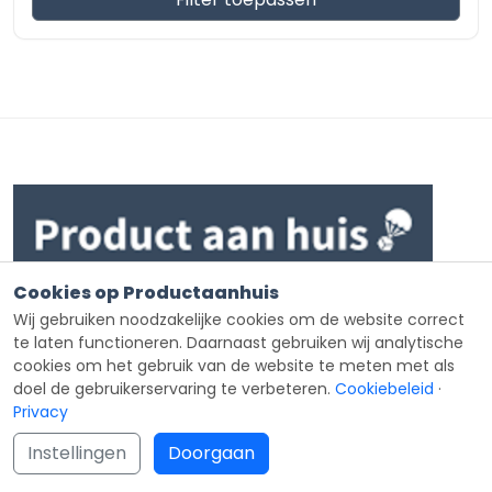
Maxxis
Michelin
Nankang
Nexen
Nokian
Pirelli
Semperit
Star Performer
Cookies op Productaanhuis
Wij gebruiken noodzakelijke cookies om de website correct
Toyo
Product aan huis streeft er naar om zo veel mogelijk
te laten functioneren. Daarnaast gebruiken wij analytische
Uniroyal
kwalitatief goede webshops te verzamelen om zo de
cookies om het gebruik van de website te meten met als
doel de gebruikerservaring te verbeteren.
Cookiebeleid
·
bezoeker te kunnen helpen bij het doen van een
Viking
Privacy
goede online aankoop.
Vredestein
Instellingen
Doorgaan
Yokohama
Categorieën