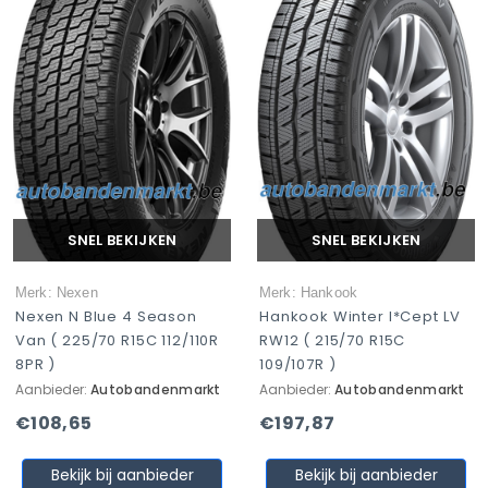
SNEL BEKIJKEN
SNEL BEKIJKEN
Merk: Nexen
Merk: Hankook
Nexen N Blue 4 Season
Hankook Winter I*cept LV
Van ( 225/70 R15C 112/110R
RW12 ( 215/70 R15C
8PR )
109/107R )
Aanbieder:
Autobandenmarkt
Aanbieder:
Autobandenmarkt
€108,65
€197,87
Bekijk bij aanbieder
Bekijk bij aanbieder