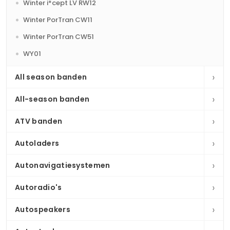
Winter i*cept LV RW12
Winter PorTran CW11
Winter PorTran CW51
WY01
›
All season banden
›
All-season banden
›
ATV banden
›
Autoladers
›
Autonavigatiesystemen
›
Autoradio's
›
Autospeakers