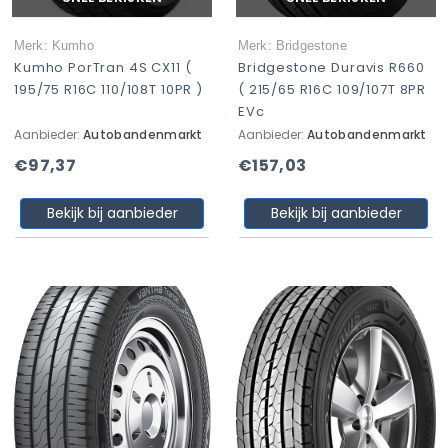
Merk: Kumho
Merk: Bridgestone
Kumho PorTran 4S CX11 (
Bridgestone Duravis R660
195/75 R16C 110/108T 10PR )
( 215/65 R16C 109/107T 8PR
EVc
Aanbieder:
Autobandenmarkt
Aanbieder:
Autobandenmarkt
€97,37
€157,03
Bekijk bij aanbieder
Bekijk bij aanbieder