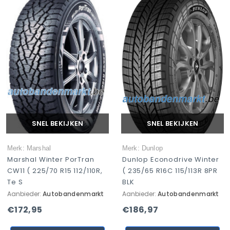
SNEL BEKIJKEN
SNEL BEKIJKEN
Merk: Marshal
Merk: Dunlop
Marshal Winter PorTran
Dunlop Econodrive Winter
CW11 ( 225/70 R15 112/110R,
( 235/65 R16C 115/113R 8PR
Te S
BLK
Aanbieder:
Autobandenmarkt
Aanbieder:
Autobandenmarkt
€172,95
€186,97