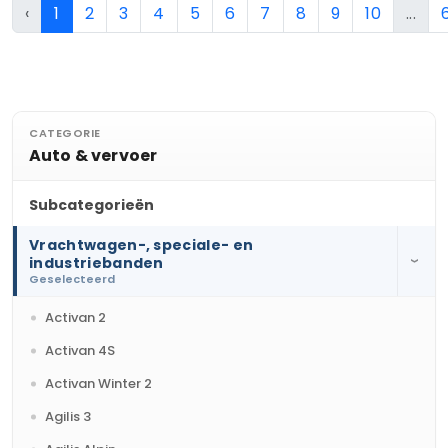
‹
1
2
3
4
5
6
7
8
9
10
...
CATEGORIE
Auto & vervoer
Subcategorieën
Vrachtwagen-, speciale- en
industriebanden
›
Geselecteerd
Activan 2
Activan 4S
Activan Winter 2
Agilis 3