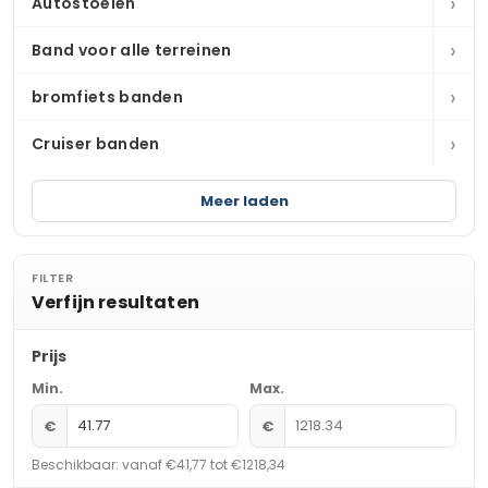
›
Autostoelen
›
Band voor alle terreinen
›
bromfiets banden
›
Cruiser banden
Meer laden
FILTER
Verfijn resultaten
Prijs
Min.
Max.
€
€
Beschikbaar: vanaf €41,77 tot €1218,34