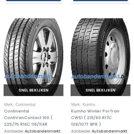
SNEL BEKIJKEN
SNEL BEKIJKEN
Merk: Continental
Merk: Kumho
Continental
Kumho Winter PorTran
ContiVanContact 100 (
CW51 ( 215/60 R17C
225/75 R16C 116/114R
109/107T 8PR )
Aanbieder:
Autobandenmarkt
Aanbieder:
Autobandenmarkt