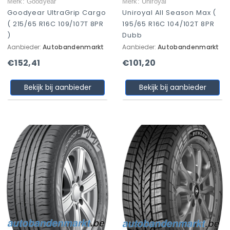
Merk: Goodyear
Merk: Uniroyal
Goodyear UltraGrip Cargo
Uniroyal All Season Max (
( 215/65 R16C 109/107T 8PR
195/65 R16C 104/102T 8PR
)
Dubb
Aanbieder:
Autobandenmarkt
Aanbieder:
Autobandenmarkt
€152,41
€101,20
Bekijk bij aanbieder
Bekijk bij aanbieder