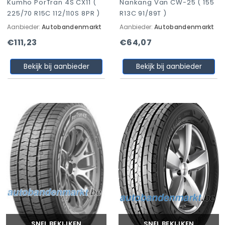
Kumho PorTran 4S CX11 (
Nankang Van CW-25 ( 155
225/70 R15C 112/110S 8PR )
R13C 91/89T )
Aanbieder:
Autobandenmarkt
Aanbieder:
Autobandenmarkt
€111,23
€64,07
Bekijk bij aanbieder
Bekijk bij aanbieder
SNEL BEKIJKEN
SNEL BEKIJKEN