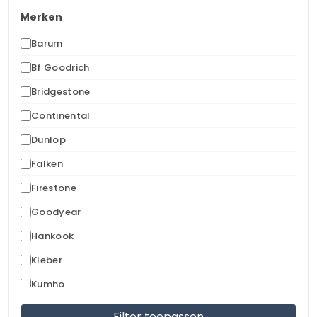
Merken
Barum
Bf Goodrich
Bridgestone
Continental
Dunlop
Falken
Firestone
Goodyear
Hankook
Kleber
Kumho
Marshal
Filter toepassen