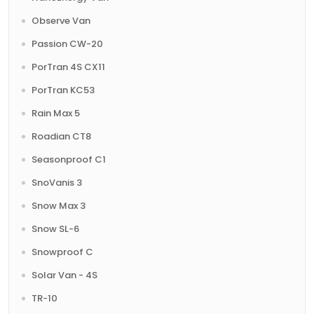
Observe Van
Passion CW-20
PorTran 4S CX11
PorTran KC53
Rain Max 5
Roadian CT8
Seasonproof C1
SnoVanis 3
Snow Max 3
Snow SL-6
Snowproof C
Solar Van - 4S
TR-10