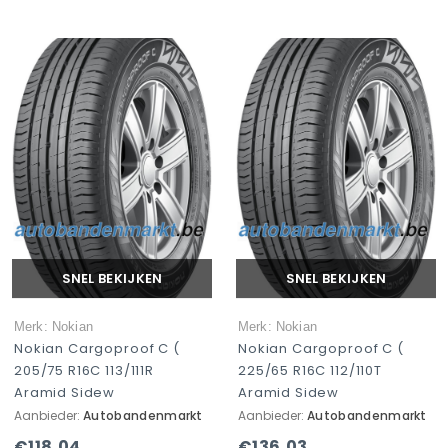
SNEL BEKIJKEN
SNEL BEKIJKEN
Merk: Nokian
Merk: Nokian
Nokian Cargoproof C (
Nokian Cargoproof C (
205/75 R16C 113/111R
225/65 R16C 112/110T
Aramid Sidew
Aramid Sidew
Aanbieder:
Autobandenmarkt
Aanbieder:
Autobandenmarkt
€118,04
€136,03