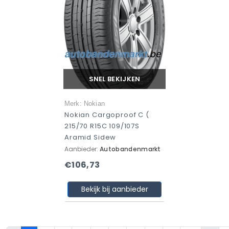
SNEL BEKIJKEN
Merk: Nokian
Nokian Cargoproof C (
215/70 R15C 109/107S
Aramid Sidew
Aanbieder:
Autobandenmarkt
€106,73
Bekijk bij aanbieder