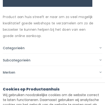
Product aan huis streeft er naar om zo veel mogelijk
kwalitatief goede webshops te verzamelen om zo de
bezoeker te kunnen helpen bij het doen van een
goede online aankoop.
Categorieën
Subcategorieën
Merken
Pagina's
Cookies op Productaanhuis
Wij gebruiken noodzakelijke cookies om de website correct
Contact
te laten functioneren. Daarnaast gebruiken wij analytische
cookies om het gebruik van de website te meten met als