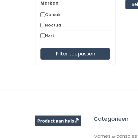
Merken
Be
Corsair
Noctua
Nzxt
Filter toepassen
Categorieën
Games & consoles