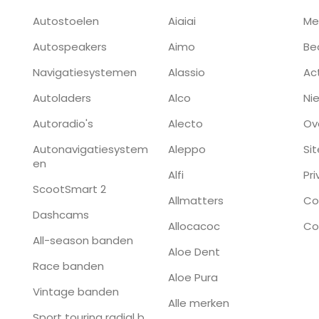
Autostoelen
Aiaiai
Me
Autospeakers
Aimo
Be
Navigatiesystemen
Alassio
Ac
Autoladers
Alco
Ni
Autoradio's
Alecto
Ov
Autonavigatiesystem
Aleppo
Si
en
Alfi
Pr
ScootSmart 2
Allmatters
Co
Dashcams
Allocacoc
Co
All-season banden
Aloe Dent
Race banden
Aloe Pura
Vintage banden
Alle merken
Sport touring radial b