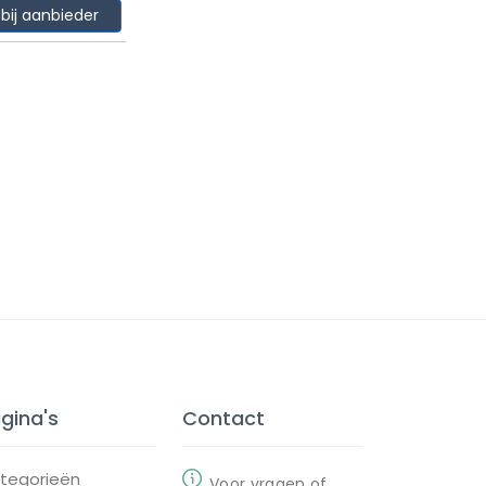
 bij aanbieder
gina's
Contact
tegorieën
Voor vragen of