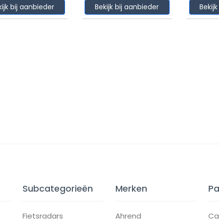
kijk bij aanbieder
Bekijk bij aanbieder
Bekijk
Subcategorieën
Merken
Pa
Fietsradars
Ahrend
Ca