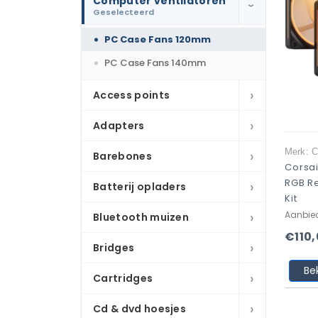
Computer ventilatoren
›
Geselecteerd
PC Case Fans 120mm
PC Case Fans 140mm
›
Access points
›
Adapters
›
Merk: C
Barebones
Corsai
RGB Re
›
Batterij opladers
Kit
›
Aanbie
Bluetooth muizen
€110
›
Bridges
Be
›
Cartridges
›
Cd & dvd hoesjes