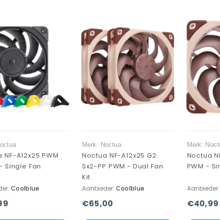
octua
Merk: Noctua
Merk: Noct
a NF-A12x25 PWM
Noctua NF-A12x25 G2
Noctua N
- Single Fan
Sx2-PP PWM - Dual Fan
PWM - Si
Kit
der:
Coolblue
Aanbieder:
Coolblue
Aanbieder
99
€65,00
€40,99