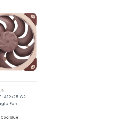
ua
F-A12x25 G2
ngle Fan
:
Coolblue