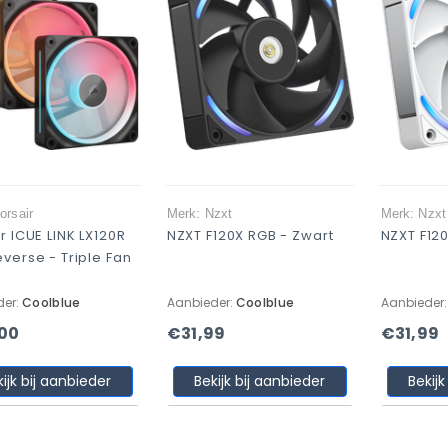
orsair
Merk: Nzxt
Merk: Nzxt
r ICUE LINK LX120R
NZXT F120X RGB - Zwart
NZXT F120
verse - Triple Fan
der:
Coolblue
Aanbieder:
Coolblue
Aanbieder
,00
€31,99
€31,99
kijk bij aanbieder
Bekijk bij aanbieder
Bekijk