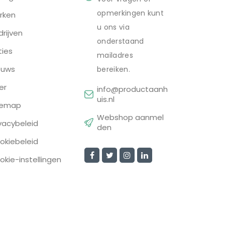
opmerkingen kunt
rken
u ons via
drijven
onderstaand
ties
mailadres
euws
bereiken.
er
info@productaanh
uis.nl
temap
Webshop aanmel
ivacybeleid
den
okiebeleid
okie-instellingen