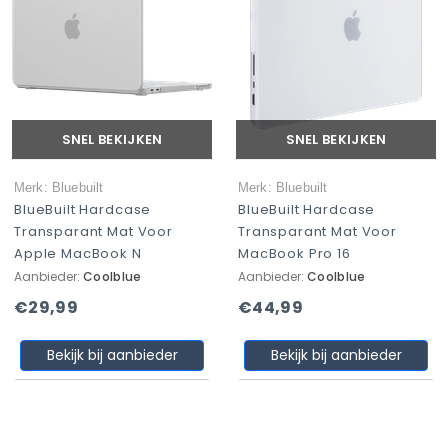
SNEL BEKIJKEN
SNEL BEKIJKEN
Merk: Bluebuilt
Merk: Bluebuilt
BlueBuilt Hardcase
BlueBuilt Hardcase
Transparant Mat Voor
Transparant Mat Voor
Apple MacBook N
MacBook Pro 16
Aanbieder:
Coolblue
Aanbieder:
Coolblue
€29,99
€44,99
Bekijk bij aanbieder
Bekijk bij aanbieder