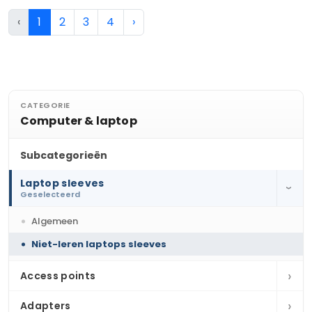
‹
1
2
3
4
›
CATEGORIE
Computer & laptop
Subcategorieën
Laptop sleeves
›
Geselecteerd
Algemeen
Niet-leren laptops sleeves
›
Access points
›
Adapters