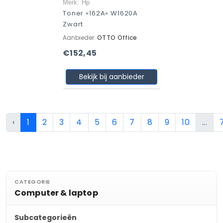
Merk: Hp
Toner »162A« W1620A
Zwart
Aanbieder:
OTTO Office
€152,45
Bekijk bij aanbieder
‹
1
2
3
4
5
6
7
8
9
10
...
CATEGORIE
Computer & laptop
Subcategorieën