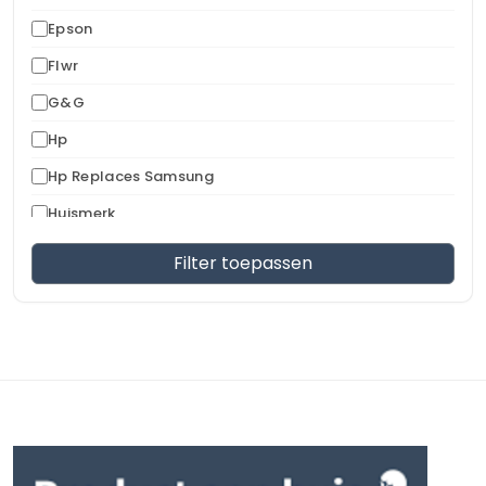
Epson
Flwr
G&G
Hp
Hp Replaces Samsung
Huismerk
Kmp
Filter toepassen
Kmp Xvantage
Konica
Konica Minolta
Kyocera
Lexmark
Nashuatec