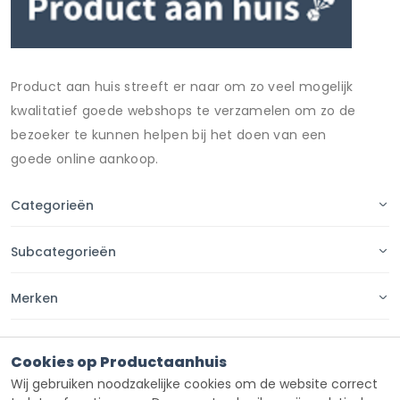
Oce
Oki
Olivetti
Product aan huis streeft er naar om zo veel mogelijk
Otto Office
kwalitatief goede webshops te verzamelen om zo de
bezoeker te kunnen helpen bij het doen van een
Panasonic
goede online aankoop.
Pixeljet
Ricoh
Categorieën
Samsung
Subcategorieën
Sharp
Utax
Merken
Xerox
Pagina's
Cookies op Productaanhuis
Wij gebruiken noodzakelijke cookies om de website correct
Contact