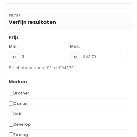
FILTER
Verfijn resultaten
Prijs
Min.
Max.
€
€
Beschikbaar: vanaf €3 tot €943,79
Merken
Brother
Canon
Dell
Develop
Edding