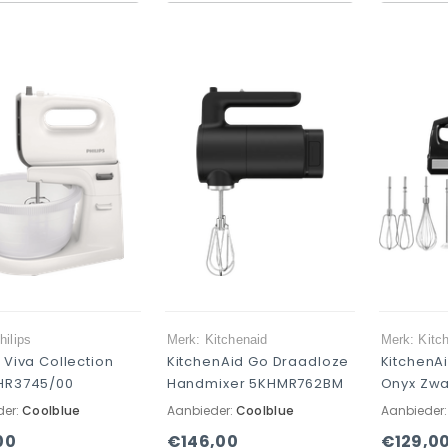
hilips
Merk: Kitchenaid
Merk: Kitc
s Viva Collection
KitchenAid Go Draadloze
KitchenA
 HR3745/00
Handmixer 5KHMR762BM
Onyx Zwa
der:
Coolblue
Aanbieder:
Coolblue
Aanbieder
00
€146,00
€129,0