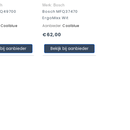
ch
Merk: Bosch
FQ49700
Bosch MFQ37470
ErgoMixx Wit
:
Coolblue
Aanbieder:
Coolblue
€62,00
 bij aanbieder
Bekijk bij aanbieder