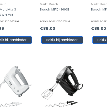
raun
Merk: Bosch
Merk: Bos
MultiMix 3
Bosch MFQ4980B
Bosch M
0WH Wit
der:
Coolblue
Aanbieder:
Coolblue
Aanbieder
99
€89,00
€85,00
kijk bij aanbieder
Bekijk bij aanbieder
Bekijk