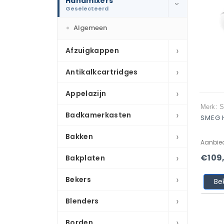
Handmixers
›
Geselecteerd
Algemeen
›
Afzuigkappen
›
Antikalkcartridges
›
Appelazijn
Merk: 
›
Badkamerkasten
SMEG 
›
Bakken
Aanbie
›
€109
Bakplaten
›
Bekers
Be
›
Blenders
›
Borden