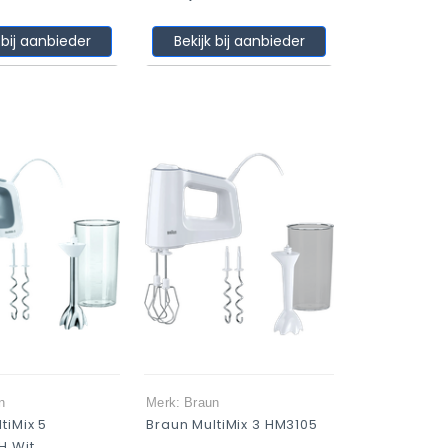
 bij aanbieder
Bekijk bij aanbieder
n
Merk: Braun
tiMix 5
Braun MultiMix 3 HM3105
H Wit