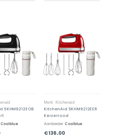
henaid
Merk: Kitchenaid
id 5KHM9212EOB
KitchenAid 5KHM9212EER
rt
Keizerrood
:
Coolblue
Aanbieder:
Coolblue
0
€136,00