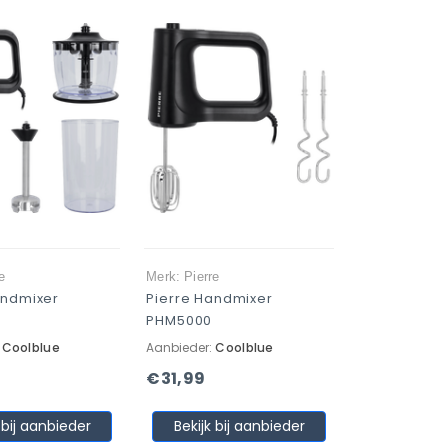
e
Merk: Pierre
andmixer
Pierre Handmixer
PHM5000
:
Coolblue
Aanbieder:
Coolblue
€31,99
 bij aanbieder
Bekijk bij aanbieder