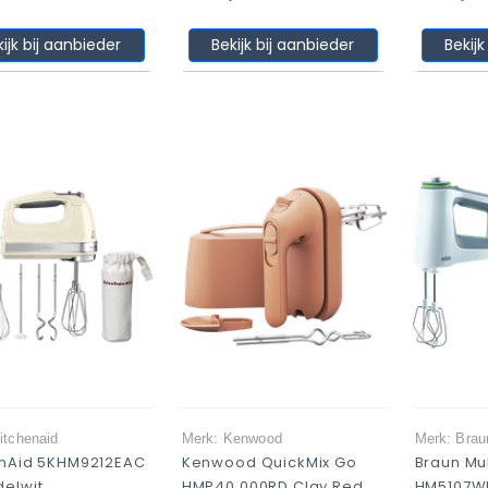
kijk bij aanbieder
Bekijk bij aanbieder
Bekijk
itchenaid
Merk: Kenwood
Merk: Brau
enAid 5KHM9212EAC
Kenwood QuickMix Go
Braun Mul
elwit
HMP40.000RD Clay Red
HM5107W