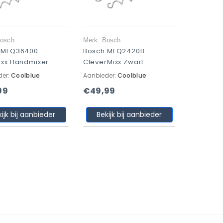
Bosch
Merk: Bosch
 MFQ36400
Bosch MFQ2420B
ixx Handmixer
CleverMixx Zwart
der:
Coolblue
Aanbieder:
Coolblue
99
€49,99
kijk bij aanbieder
Bekijk bij aanbieder