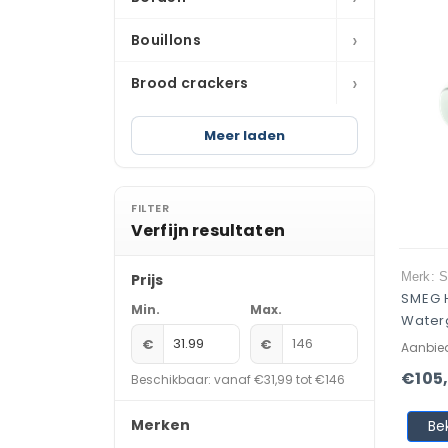
›
Bouillons
›
Brood crackers
Meer laden
FILTER
Verfijn resultaten
Merk: 
Prijs
SMEG 
Min.
Max.
Water
€
€
Aanbie
€105
Beschikbaar: vanaf €31,99 tot €146
Merken
Be