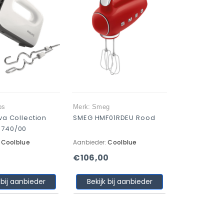
ps
Merk: Smeg
iva Collection
SMEG HMF01RDEU Rood
3740/00
:
Coolblue
Aanbieder:
Coolblue
€106,00
 bij aanbieder
Bekijk bij aanbieder