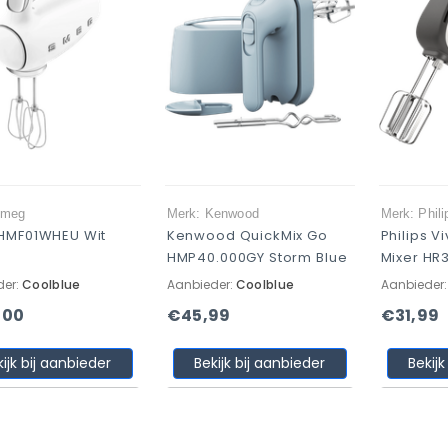
Smeg
Merk: Kenwood
Merk: Phili
HMF01WHEU Wit
Kenwood QuickMix Go
Philips V
HMP40.000GY Storm Blue
Mixer HR
der:
Coolblue
Aanbieder:
Coolblue
Aanbieder
,00
€45,99
€31,99
kijk bij aanbieder
Bekijk bij aanbieder
Bekijk