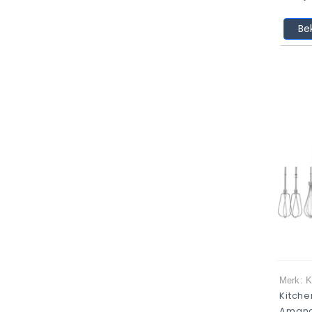
Be
Merk: K
Kitch
Amand