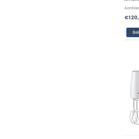
Aanbie
€120
Be