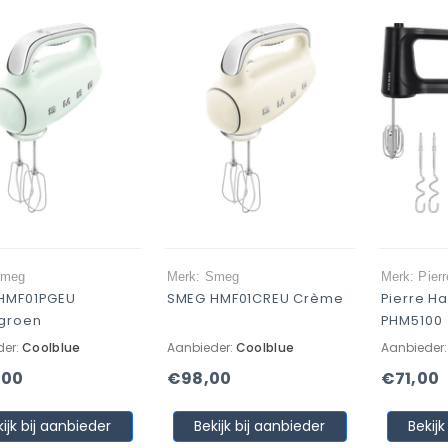
Smeg
Merk: Smeg
Merk: Pierr
HMF01PGEU
SMEG HMF01CREU Crème
Pierre H
groen
PHM5100
der:
Coolblue
Aanbieder:
Coolblue
Aanbieder
,00
€98,00
€71,00
kijk bij aanbieder
Bekijk bij aanbieder
Bekijk