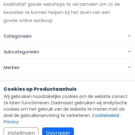
kwalitatief goede webshops te verzamelen om zo de
bezoeker te kunnen helpen bij het doen van een
goede online aankoop.
Categorieën
Subcategorieën
Merken
Pagina's
Cookies op Productaanhuis
Wij gebruiken noodzakelijke cookies om de website correct
Contact
te laten functioneren. Daarnaast gebruiken wij analytische
cookies om het gebruik van de website te meten met als
doel de gebruikerservaring te verbeteren.
Cookiebeleid
·
Privacy
Copyright ©
Productaanhuis
all rights reserved 2026.
Instellingen
Doorgaan