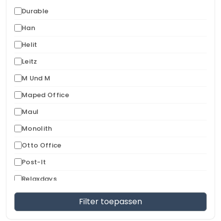
Durable
Han
Helit
Leitz
M Und M
Maped Office
Maul
Monolith
Otto Office
Post-It
Relaxdays
Wedo
Filter toepassen
Zeller