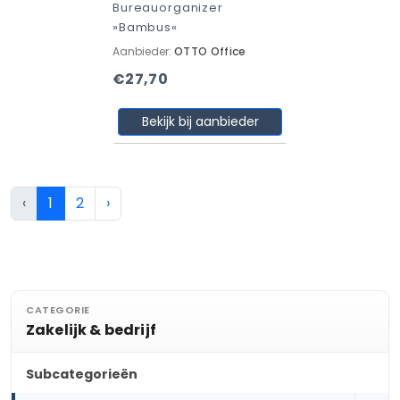
Bureauorganizer
»Bambus«
Aanbieder:
OTTO Office
€27,70
Bekijk bij aanbieder
‹
1
2
›
CATEGORIE
Zakelijk & bedrijf
Subcategorieën