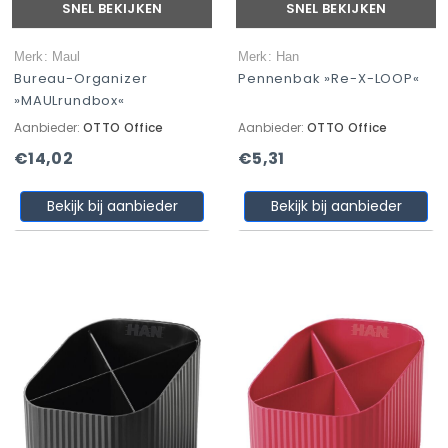
SNEL BEKIJKEN
SNEL BEKIJKEN
Merk: Maul
Merk: Han
Bureau-Organizer
Pennenbak »Re-X-LOOP«
»MAULrundbox«
Aanbieder:
OTTO Office
Aanbieder:
OTTO Office
€14,02
€5,31
Bekijk bij aanbieder
Bekijk bij aanbieder