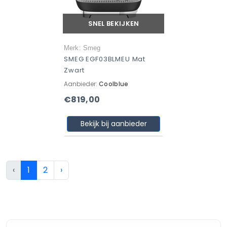
SNEL BEKIJKEN
Merk: Smeg
SMEG EGF03BLMEU Mat
Zwart
Aanbieder:
Coolblue
€819,00
Bekijk bij aanbieder
‹
1
2
›