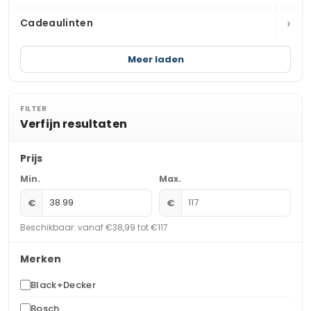
›
Cadeaulinten
Meer laden
FILTER
Verfijn resultaten
Prijs
Min.
Max.
€
€
Beschikbaar: vanaf €38,99 tot €117
Merken
Black+Decker
Bosch