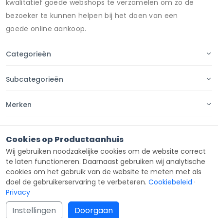
kwalitatief goede webshops te verzamelen om zo de
bezoeker te kunnen helpen bij het doen van een
goede online aankoop.
Categorieën
Subcategorieën
Merken
Pagina's
Cookies op Productaanhuis
Wij gebruiken noodzakelijke cookies om de website correct
Contact
te laten functioneren. Daarnaast gebruiken wij analytische
cookies om het gebruik van de website te meten met als
doel de gebruikerservaring te verbeteren.
Cookiebeleid
·
Privacy
Copyright ©
Productaanhuis
all rights reserved 2026.
Instellingen
Doorgaan